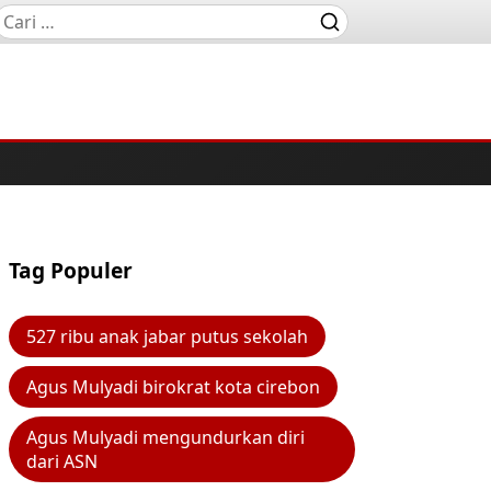
Tag Populer
527 ribu anak jabar putus sekolah
Agus Mulyadi birokrat kota cirebon
Agus Mulyadi mengundurkan diri
dari ASN