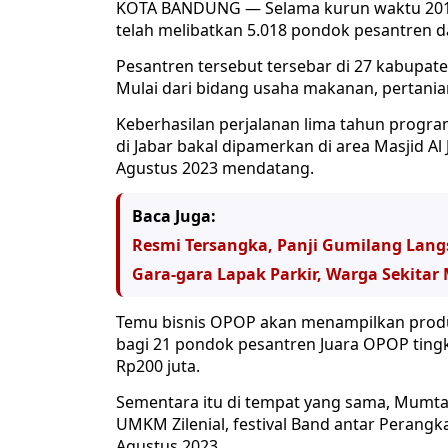
KOTA BANDUNG — Selama kurun waktu 2019 –
telah melibatkan 5.018 pondok pesantren
Pesantren tersebut tersebar di 27 kabupate
Mulai dari bidang usaha makanan, pertanian
Keberhasilan perjalanan lima tahun pro
di Jabar bakal dipamerkan di area Masjid Al
Agustus 2023 mendatang.
Baca Juga:
Resmi Tersangka, Panji Gumilang Lan
Gara-gara Lapak Parkir, Warga Sekitar
Temu bisnis OPOP akan menampilkan produ
bagi 21 pondok pesantren Juara OPOP tingk
Rp200 juta.
Sementara itu di tempat yang sama, Mumta
UMKM Zilenial, festival Band antar Perangkat
Agustus 2023.