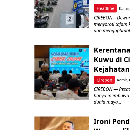
Headline
Kamis,
CIREBON – Dewan
menyoroti tajam 
dan mengoptimal
Kerentana
Kuwu di C
Kejahatan
Cirebon
Kamis, 
CIREBON — Pesatn
hanya membawa k
dunia maya...
Ironi Pend