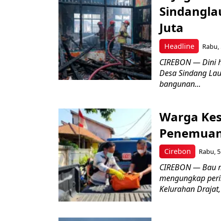
Sindangla
Juta
Headline
Rabu, 
CIREBON — Dini 
Desa Sindang La
bangunan...
Warga Kes
Penemuan
Cirebon
Rabu, 5
CIREBON — Bau me
mengungkap peri
Kelurahan Drajat,