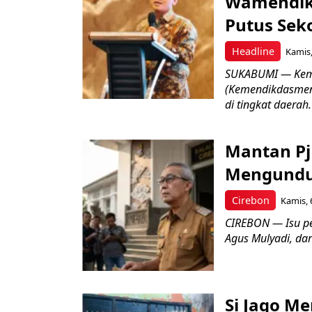
Wamendik
Putus Seko
Headline
Kamis,
SUKABUMI — Keme
(Kemendikdasmen)
di tingkat daerah.
Mantan Pj
Mengundur
Cirebon
Kamis, 
CIREBON — Isu pe
Agus Mulyadi, dar
Si Jago M