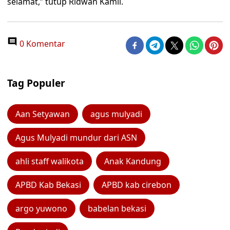
selamat,” tutup Ridwan Kamil.
0 Komentar
Tag Populer
Aan Setyawan
agus mulyadi
Agus Mulyadi mundur dari ASN
ahli staff walikota
Anak Kandung
APBD Kab Bekasi
APBD kab cirebon
argo yuwono
babelan bekasi