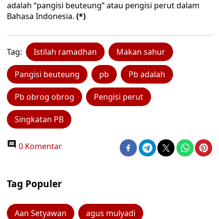
adalah “pangisi beuteung” atau pengisi perut dalam
Bahasa Indonesia.
(*)
Tag:
Istilah ramadhan
Makan sahur
Pangisi beuteung
pb
Pb adalah
Pb obrog obrog
Pengisi perut
Singkatan PB
0 Komentar
Tag Populer
Aan Setyawan
agus mulyadi