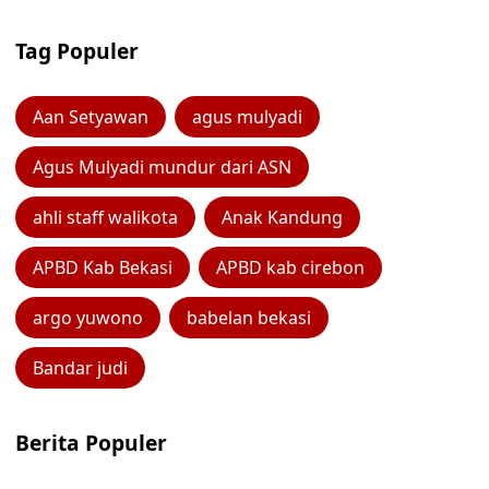
Tag Populer
Aan Setyawan
agus mulyadi
Agus Mulyadi mundur dari ASN
ahli staff walikota
Anak Kandung
APBD Kab Bekasi
APBD kab cirebon
argo yuwono
babelan bekasi
Bandar judi
Berita Populer