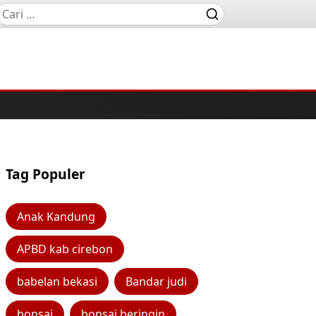
Tag Populer
Anak Kandung
APBD kab cirebon
babelan bekasi
Bandar judi
bonsai
bonsai beringin