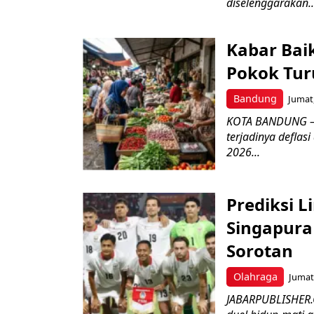
diselenggarakan..
Kabar Bai
Pokok Turu
Bandung
Jumat,
KOTA BANDUNG – 
terjadinya deflas
2026...
Prediksi L
Singapura 
Sorotan
Olahraga
Jumat,
JABARPUBLISHER.