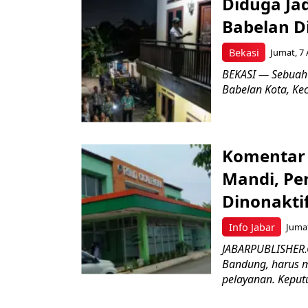
Diduga Ja
Babelan D
Bekasi
Jumat, 7 
BEKASI — Sebuah
Babelan Kota, Ke
Komentar 
Mandi, Pe
Dinonakti
Info Jabar
Jumat
JABARPUBLISHER.
Bandung, harus m
pelayanan. Keputu