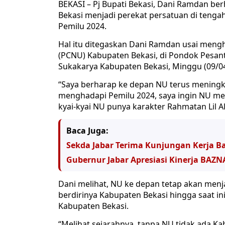
BEKASI – Pj Bupati Bekasi, Dani Ramdan be
Bekasi menjadi perekat persatuan di tenga
Pemilu 2024.
Hal itu ditegaskan Dani Ramdan usai meng
(PCNU) Kabupaten Bekasi, di Pondok Pesa
Sukakarya Kabupaten Bekasi, Minggu (09/04
“Saya berharap ke depan NU terus meningk
menghadapi Pemilu 2024, saya ingin NU men
kyai-kyai NU punya karakter Rahmatan Lil Al
Baca Juga:
Sekda Jabar Terima Kunjungan Kerja Ba
Gubernur Jabar Apresiasi Kinerja BAZN
Dani melihat, NU ke depan tetap akan menj
berdirinya Kabupaten Bekasi hingga saat in
Kabupaten Bekasi.
“Melihat sejarahnya, tanpa NU tidak ada Ka