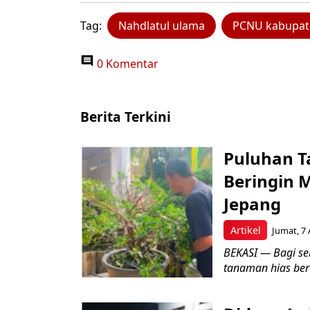
Tag:
Nahdlatul ulama
PCNU kabupat
0 Komentar
Berita Terkini
Puluhan T
Beringin 
Jepang
Artikel
Jumat, 7 
BEKASI — Bagi se
tanaman hias ber