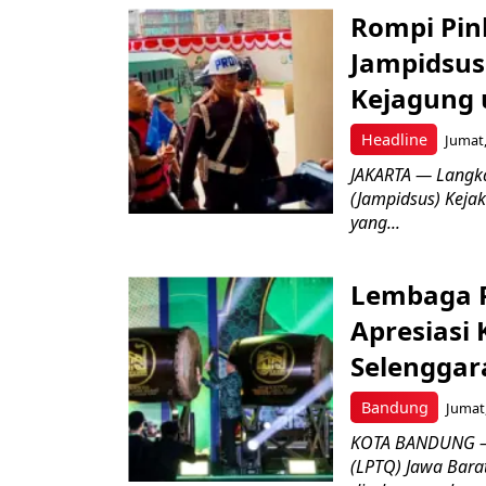
Rompi Pin
Jampidsus 
Kejagung 
Headline
Jumat,
JAKARTA — Langk
(Jampidsus) Kejak
yang...
Lembaga P
Apresiasi
Selenggar
Bandung
Jumat,
KOTA BANDUNG –
(LPTQ) Jawa Bara