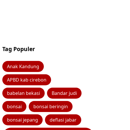
Tag Populer
Anak Kandung
APBD kab cirebon
babelan bekasi
Bandar judi
bonsai
bonsai beringin
bonsai jepang
deflasi jabar