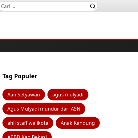
Tag Populer
Aan Setyawan
agus mulyadi
Agus Mulyadi mundur dari ASN
ahli staff walikota
Anak Kandung
APBD Kab Bekasi