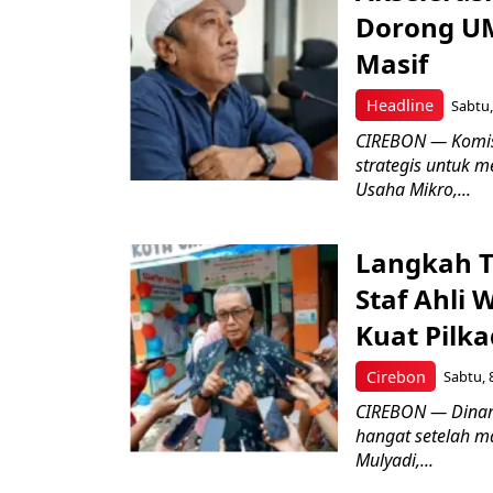
Dorong UM
Masif
Headline
Sabtu,
CIREBON — Komis
strategis untuk
Usaha Mikro,...
Langkah T
Staf Ahli 
Kuat Pilk
Cirebon
Sabtu, 
CIREBON — Dinami
hangat setelah ma
Mulyadi,...