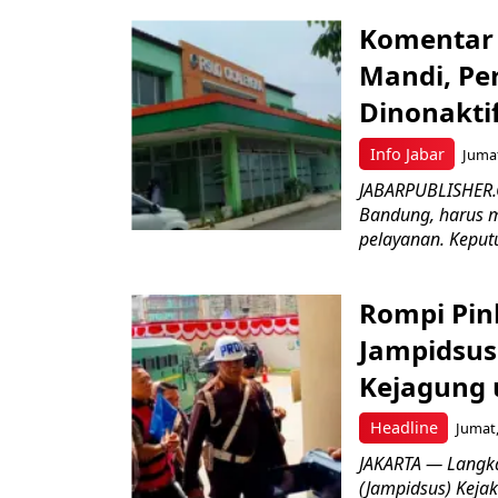
Komentar 
Mandi, Pe
Dinonakti
Info Jabar
Jumat
JABARPUBLISHER.
Bandung, harus m
pelayanan. Keputu
Rompi Pin
Jampidsus 
Kejagung 
Headline
Jumat,
JAKARTA — Langk
(Jampidsus) Kejak