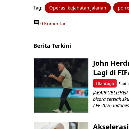
Tag:
Operasi kejahatan jalanan
polr
0 Komentar
Berita Terkini
John Herd
Lagi di FI
Olahraga
Sabtu,
JABARPUBLISHER.C
bicara setelah sk
AFF 2026.Indonesi
Akseleras