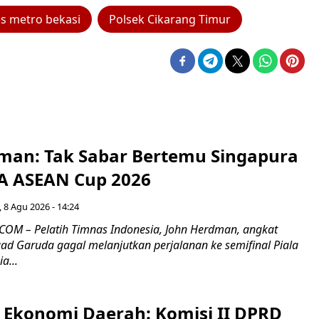
es metro bekasi
Polsek Cikarang Timur
man: Tak Sabar Bertemu Singapura
FA ASEAN Cup 2026
 8 Agu 2026 - 14:24
OM – Pelatih Timnas Indonesia, John Herdman, angkat
uad Garuda gagal melanjutkan perjalanan ke semifinal Piala
a...
i Ekonomi Daerah: Komisi II DPRD