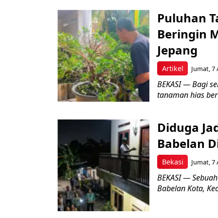
Puluhan T
Beringin 
Jepang
Artikel
Jumat, 7 
BEKASI — Bagi se
tanaman hias ber
Diduga Ja
Babelan D
Bekasi
Jumat, 7 
BEKASI — Sebuah
Babelan Kota, Ke