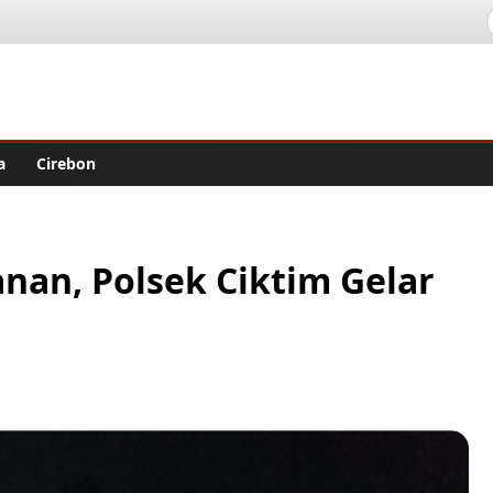
lisher
a
Cirebon
nan, Polsek Ciktim Gelar