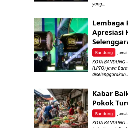
yang...
Lembaga P
Apresiasi
Selenggar
Bandung
Jumat,
KOTA BANDUNG –
(LPTQ) Jawa Bara
diselenggarakan..
Kabar Bai
Pokok Turu
Bandung
Jumat,
KOTA BANDUNG – 