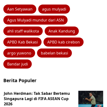
Aan Setyawan
agus mulyadi
Agus Mulyadi mundur dari ASN
ahli staff walikota
Anak Kandung
APBD Kab Bekasi
APBD kab cirebon
argo yuwono
babelan bekasi
Bandar judi
Berita Populer
John Herdman: Tak Sabar Bertemu
Singapura Lagi di FIFA ASEAN Cup
2026