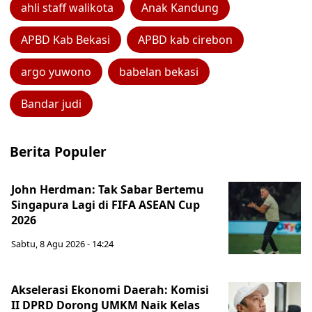
ahli staff walikota
Anak Kandung
APBD Kab Bekasi
APBD kab cirebon
argo yuwono
babelan bekasi
Bandar judi
Berita Populer
John Herdman: Tak Sabar Bertemu
Singapura Lagi di FIFA ASEAN Cup
2026
Sabtu, 8 Agu 2026 - 14:24
Akselerasi Ekonomi Daerah: Komisi
II DPRD Dorong UMKM Naik Kelas