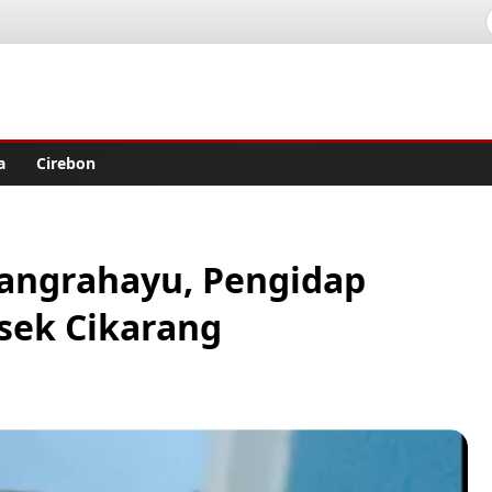
lisher
a
Cirebon
rangrahayu, Pengidap
lsek Cikarang