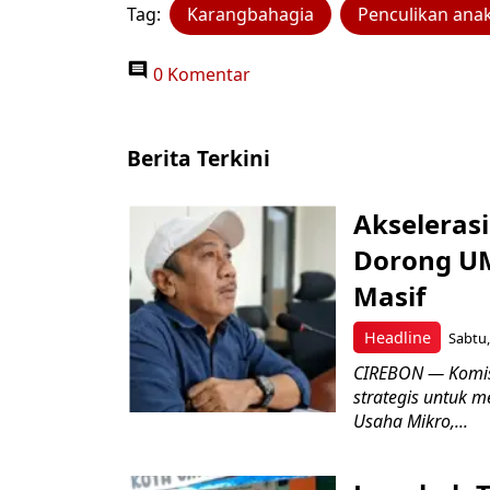
Tag:
Karangbahagia
Penculikan ana
0 Komentar
Berita Terkini
Akseleras
Dorong UM
Masif
Headline
Sabtu,
CIREBON — Komis
strategis untuk
Usaha Mikro,...