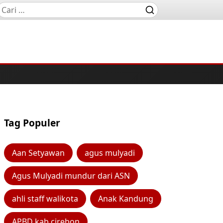
Tag Populer
Aan Setyawan
agus mulyadi
Agus Mulyadi mundur dari ASN
ahli staff walikota
Anak Kandung
APBD kab cirebon