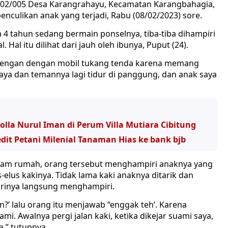
02/005 Desa Karangrahayu, Kecamatan Karangbahagia,
enculikan anak yang terjadi, Rabu (08/02/2023) sore.
 4 tahun sedang bermain ponselnya, tiba-tiba dihampiri
 Hal itu dilihat dari jauh oleh ibunya, Puput (24).
barengan dengan mobil tukang tenda karena memang
i saya dan temannya lagi tidur di panggung, dan anak saya
olla Nurul Iman di Perum Villa Mutiara Cibitung
dit Petani Milenial Tanaman Hias ke bank bjb
alam rumah, orang tersebut menghampiri anaknya yang
elus kakinya. Tidak lama kaki anaknya ditarik dan
 dirinya langsung menghampiri.
?’ lalu orang itu menjawab “enggak teh’. Karena
i. Awalnya pergi jalan kaki, ketika dikejar suami saya,
a,” tutupnya.