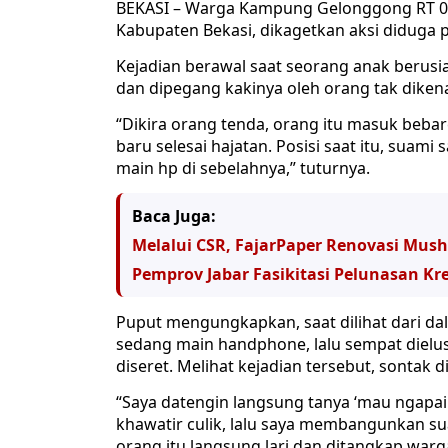
BEKASI – Warga Kampung Gelonggong RT 0
Kabupaten Bekasi, dikagetkan aksi diduga p
Kejadian berawal saat seorang anak berusia
dan dipegang kakinya oleh orang tak dikenal.
“Dikira orang tenda, orang itu masuk be
baru selesai hajatan. Posisi saat itu, suam
main hp di sebelahnya,” tuturnya.
Baca Juga:
Melalui CSR, FajarPaper Renovasi Mush
Pemprov Jabar Fasikitasi Pelunasan Kre
Puput mengungkapkan, saat dilihat dari d
sedang main handphone, lalu sempat dielus-
diseret. Melihat kejadian tersebut, sontak
“Saya datengin langsung tanya ‘mau ngapain
khawatir culik, lalu saya membangunkan suam
orang itu langsung lari dan ditangkap warg