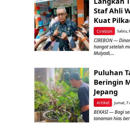
Langkah T
Staf Ahli 
Kuat Pilk
Cirebon
Sabtu, 
CIREBON — Dinami
hangat setelah ma
Mulyadi,...
Puluhan T
Beringin 
Jepang
Artikel
Jumat, 7 
BEKASI — Bagi se
tanaman hias ber