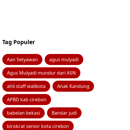
Tag Populer
Aan Setyawan
agus mulyadi
Agus Mulyadi mundur dari ASN
ahli staff walikota
Anak Kandung
APBD kab cirebon
babelan bekasi
Bandar judi
birokrat senior kota cirebon