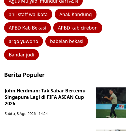
Agus Mulyadi mundur dari ASN
ahli staff walikota
Anak Kandung
APBD Kab Bekasi
APBD kab cirebon
argo yuwono
babelan bekasi
Bandar judi
Berita Populer
John Herdman: Tak Sabar Bertemu
Singapura Lagi di FIFA ASEAN Cup
2026
Sabtu, 8 Agu 2026 - 14:24