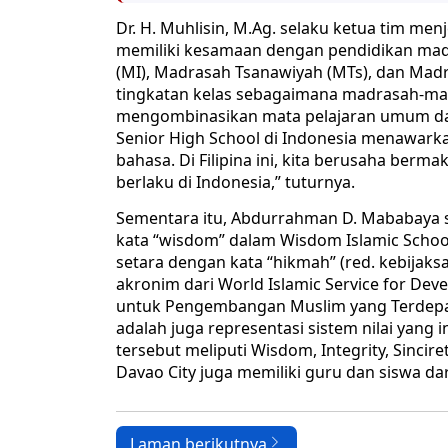
Dr. H. Muhlisin, M.Ag. selaku ketua tim me
memiliki kesamaan dengan pendidikan madr
(MI), Madrasah Tsanawiyah (MTs), dan Madr
tingkatan kelas sebagaimana madrasah-mad
mengombinasikan mata pelajaran umum dan 
Senior High School di Indonesia menawarkan
bahasa. Di Filipina ini, kita berusaha be
berlaku di Indonesia,” tuturnya.
Sementara itu, Abdurrahman D. Mababaya 
kata “wisdom” dalam Wisdom Islamic Schoo
setara dengan kata “hikmah” (red. kebijak
akronim dari World Islamic Service for Dev
untuk Pengembangan Muslim yang Terdepan
adalah juga representasi sistem nilai yang 
tersebut meliputi Wisdom, Integrity, Sincir
Davao City juga memiliki guru dan siswa da
Laman berikutnya