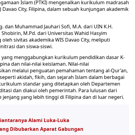
agamaan Islam (PTKI) mengenalkan kurikulum madrasah
) Davao City, Filipina, dalam sebuah kunjungan akademik
.Ag. dan Muhammad Jauhari Sofi, M.A. dari UIN K.H.
hobirin, M.Pd. dari Universitas Wahid Hasyim
 oleh sivitas akademika WIS Davao City, meliputi
itrasi dan siswa-siswi.
ta yang menggabungkan kurikulum pendidikan dasar K-
ina dan nilai-nilai keislaman. Nilai-nilai
sikan melalui penguatan pemahaman tentang al-Qur’an,
eperti akidah, fikih, dan sejarah Islam dalam berbagai
kurikulum standar yang ditetapkan oleh Departemen
itasi dan diakui oleh pemerintah. Para lulusan dari
jenjang yang lebih tinggi di Filipina dan di luar negeri.
Diantaranya Alami Luka-Luka
arang Dibubarkan Aparat Gabungan