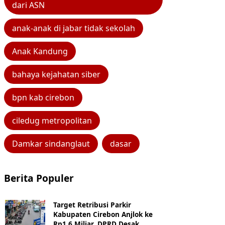
dari ASN
anak-anak di jabar tidak sekolah
Anak Kandung
bahaya kejahatan siber
bpn kab cirebon
ciledug metropolitan
Damkar sindanglaut
dasar
Berita Populer
Target Retribusi Parkir
Kabupaten Cirebon Anjlok ke
Rp1,6 Miliar, DPRD Desak