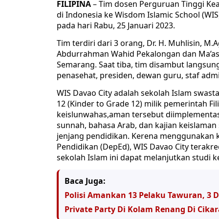
FILIPINA
– Tim dosen Perguruan Tinggi Ke
di Indonesia ke Wisdom Islamic School (WIS
pada hari Rabu, 25 Januari 2023.
Tim terdiri dari 3 orang, Dr. H. Muhlisin, M
Abdurrahman Wahid Pekalongan dan Ma’as S
Semarang. Saat tiba, tim disambut langsung
penasehat, presiden, dewan guru, staf admin
WIS Davao City adalah sekolah Islam swas
12 (Kinder to Grade 12) milik pemerintah Filip
keislunwahas,aman tersebut diimplementa
sunnah, bahasa Arab, dan kajian keislaman s
jenjang pendidikan. Kerena menggunakan 
Pendidikan (DepEd), WIS Davao City terakred
sekolah Islam ini dapat melanjutkan studi ke 
Baca Juga:
Polisi Amankan 13 Pelaku Tawuran, 3 
Private Party Di Kolam Renang Di Cik