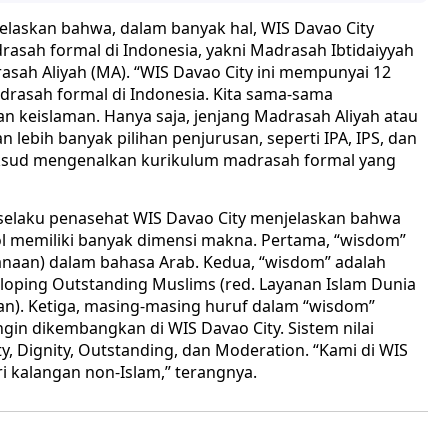
njelaskan bahwa, dalam banyak hal, WIS Davao City
asah formal di Indonesia, yakni Madrasah Ibtidaiyyah
asah Aliyah (MA). “WIS Davao City ini mempunyai 12
rasah formal di Indonesia. Kita sama-sama
keislaman. Hanya saja, jenjang Madrasah Aliyah atau
 lebih banyak pilihan penjurusan, seperti IPA, IPS, dan
rmaksud mengenalkan kurikulum madrasah formal yang
selaku penasehat WIS Davao City menjelaskan bahwa
l memiliki banyak dimensi makna. Pertama, “wisdom”
sanaan) dalam bahasa Arab. Kedua, “wisdom” adalah
eloping Outstanding Muslims (red. Layanan Islam Dunia
). Ketiga, masing-masing huruf dalam “wisdom”
ingin dikembangkan di WIS Davao City. Sistem nilai
ety, Dignity, Outstanding, dan Moderation. “Kami di WIS
ri kalangan non-Islam,” terangnya.