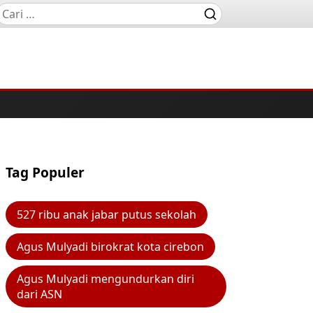
Tag Populer
527 ribu anak jabar putus sekolah
Agus Mulyadi birokrat kota cirebon
Agus Mulyadi mengundurkan diri
dari ASN