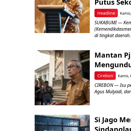
Putus Seko
Headline
Kamis,
SUKABUMI — Keme
(Kemendikdasmen)
di tingkat daerah.
Mantan Pj
Mengundur
Cirebon
Kamis, 
CIREBON — Isu pe
Agus Mulyadi, dar
Si Jago M
Sindangla