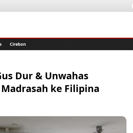
lisher
a
Cirebon
 Gus Dur & Unwahas
Madrasah ke Filipina