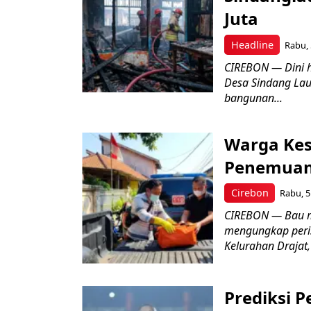
Juta
Headline
Rabu, 
CIREBON — Dini 
Desa Sindang La
bangunan...
Warga Kes
Penemuan
Cirebon
Rabu, 5
CIREBON — Bau me
mengungkap peri
Kelurahan Drajat,
Prediksi 