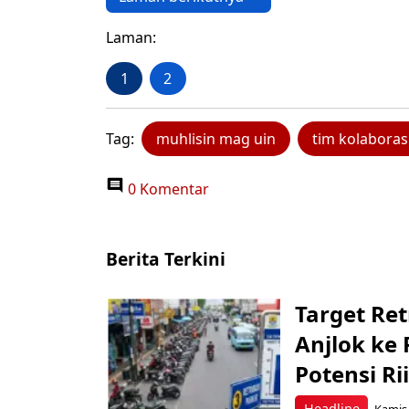
Laman:
1
2
Tag:
muhlisin mag uin
tim kolaboras
0 Komentar
Berita Terkini
Target Ret
Anjlok ke 
Potensi Rii
Headline
Kamis,