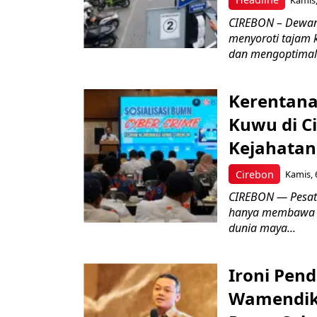
CIREBON – Dewan
menyoroti tajam 
dan mengoptimal
Kerentana
Kuwu di C
Kejahatan
Cirebon
Kamis, 
CIREBON — Pesatn
hanya membawa k
dunia maya...
Ironi Pend
Wamendik