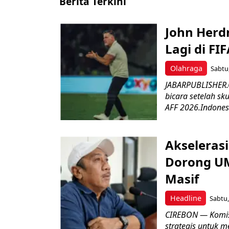
Berita Terkini
John Herd
Lagi di FI
Olahraga
Sabtu,
JABARPUBLISHER.C
bicara setelah sk
AFF 2026.Indonesi
Akseleras
Dorong UM
Masif
Headline
Sabtu,
CIREBON — Komis
strategis untuk