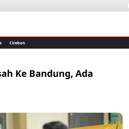
lisher
a
Cirebon
sah Ke Bandung, Ada