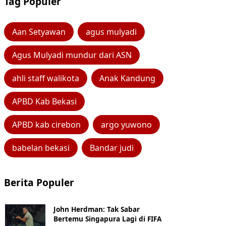
Tag Populer
Aan Setyawan
agus mulyadi
Agus Mulyadi mundur dari ASN
ahli staff walikota
Anak Kandung
APBD Kab Bekasi
APBD kab cirebon
argo yuwono
babelan bekasi
Bandar judi
Berita Populer
John Herdman: Tak Sabar
Bertemu Singapura Lagi di FIFA