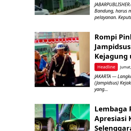
JABARPUBLISHER.
Bandung, harus m
pelayanan. Keputu
Rompi Pin
Jampidsus 
Kejagung 
Headline
Jumat,
JAKARTA — Langk
(Jampidsus) Kejak
yang...
Lembaga P
Apresiasi
Selenggar