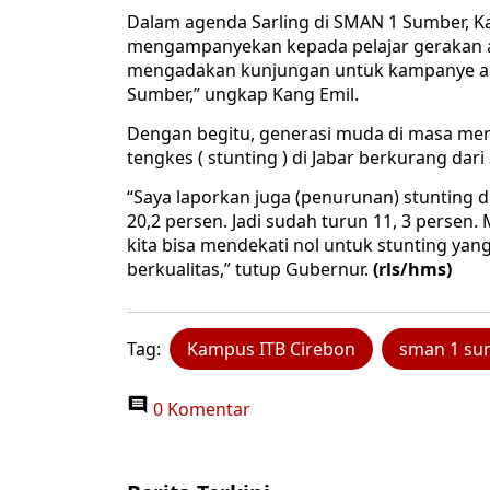
Dalam agenda Sarling di SMAN 1 Sumber, K
mengampanyekan kepada pelajar gerakan an
mengadakan kunjungan untuk kampanye anti
Sumber,” ungkap Kang Emil.
Dengan begitu, generasi muda di masa menda
tengkes ( stunting ) di Jabar berkurang dar
“Saya laporkan juga (penurunan) stunting di
20,2 persen. Jadi sudah turun 11, 3 perse
kita bisa mendekati nol untuk stunting ya
berkualitas,” tutup Gubernur.
(rls/hms)
Tag:
Kampus ITB Cirebon
sman 1 su
0 Komentar