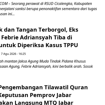
COM – Seorang perawat di RSUD Cicalengka, Kabupaten
enjalani sanksi berupa penonaktifan sementara dari tugas
san ini...
k dan Tangan Terborgol, Eks
Febrie Adriansyah Tiba di
untuk Diperiksa Kasus TPPU
 7 Agu 2026 - 16:25
ah mantan Jaksa Agung Muda Tindak Pidana Khusus
saan Agung, Febrie Adriansyah, kini berbalik arah. Sosok
engembangan Tilawatil Quran
 Keputusan Pemprov Jabar
akan Langsung MTQ Jabar