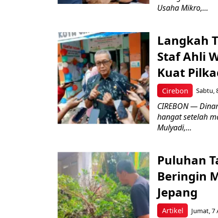
Usaha Mikro,...
Langkah T
Staf Ahli 
Kuat Pilk
Cirebon
Sabtu, 
CIREBON — Dinami
hangat setelah ma
Mulyadi,...
Puluhan T
Beringin 
Jepang
Artikel
Jumat, 7 