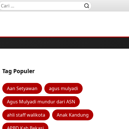
Tag Populer
Aan Setyawan
agus mulyadi
Agus Mulyadi mundur dari ASN
ahli staff walikota
Anak Kandung
APBD Kab Bekasi