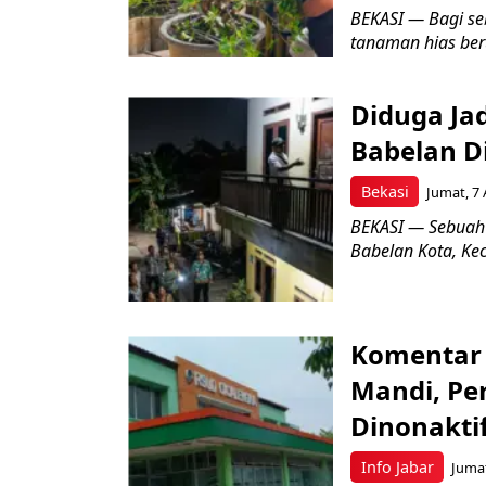
BEKASI — Bagi se
tanaman hias ber
Diduga Ja
Babelan D
Bekasi
Jumat, 7 
BEKASI — Sebuah
Babelan Kota, Ke
Komentar 
Mandi, Pe
Dinonakti
Info Jabar
Jumat