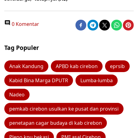
0 Komentar
Tag Populer
Anak Kandung
APBD kab cirebon
eprsib
Kabid Bina Marga DPUTR
Lumba-lumba
Nadeo
pemkab cirebon usulkan ke pusat dan provinsi
penetapan cagar budaya di kab cirebon
Pleno kpu bekasi
PMI asal Cirebon