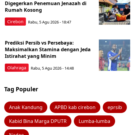
Digegerkan Penemuan Jenazah di
Rumah Kosong
Cirebon
Rabu, 5 Agu 2026 - 18:47
Prediksi Persib vs Persebaya:
Maksimalkan Stamina dengan Jeda
Istirahat yang Minim
Olahraga
Rabu, 5 Agu 2026 - 14:48
Tag Populer
Anak Kandung
APBD kab cirebon
eprsib
Kabid Bina Marga DPUTR
Lumba-lumba