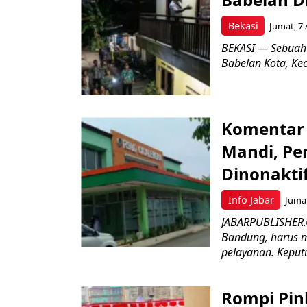
Bekasi
Jumat, 7 
BEKASI — Sebuah
Babelan Kota, Ke
Komentar 
Mandi, Pe
Dinonakti
Info Jabar
Jumat
JABARPUBLISHER.
Bandung, harus m
pelayanan. Keputu
Rompi Pin