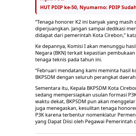
HUT PDIP ke-50, Nyumarno: PDIP Sud
“Tenaga honorer K2 ini banyak yang masih d
diperjuangkan. Jangan sampai dedikasi me
didapat dari pemerintah Kota Cirebon,” kata
Ke depannya, Komisi I akan menunggu has
Negara (BKN) terkait kepastian pembukaan 
tenaga teknis pada tahun ini.
“Februari mendatang kami meminta hasil k
BKPSDM dengan seluruh perangkat daerah m
Sementara itu, Kepala BKPSDM Kota Cirebo
sedang mempersiapkan usulan formasi P3K 
waktu dekat, BKPSDM pun akan menggelar d
juga menegaskan, kesulitan tenaga honorer
P3K karena terbentur nomenklatur Permen
yang Dapat Diisi oleh Pegawai Pemerintah d