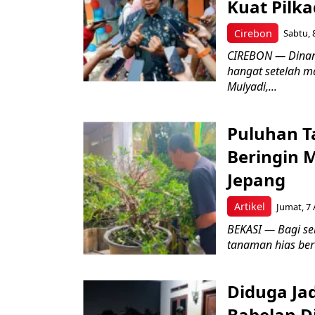
Kuat Pilk
Cirebon
Sabtu, 
CIREBON — Dinami
hangat setelah ma
Mulyadi,...
Puluhan T
Beringin 
Jepang
Artikel
Jumat, 7 
BEKASI — Bagi se
tanaman hias ber
Diduga Ja
Babelan D