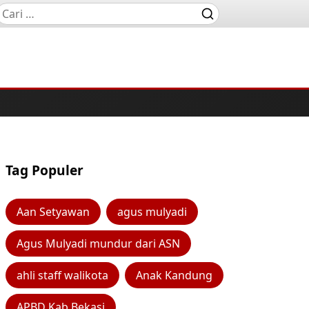
Tag Populer
Aan Setyawan
agus mulyadi
Agus Mulyadi mundur dari ASN
ahli staff walikota
Anak Kandung
APBD Kab Bekasi