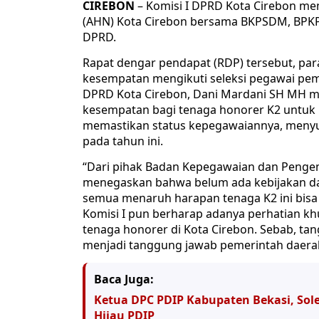
CIREBON
– Komisi I DPRD Kota Cirebon mem
(AHN) Kota Cirebon bersama BKPSDM, BPKPD
DPRD.
Rapat dengar pendapat (RDP) tersebut, pa
kesempatan mengikuti seleksi pegawai peme
DPRD Kota Cirebon, Dani Mardani SH MH m
kesempatan bagi tenaga honorer K2 untuk me
memastikan status kepegawaiannya, menyu
pada tahun ini.
“Dari pihak Badan Kepegawaian dan Peng
menegaskan bahwa belum ada kebijakan dari
semua menaruh harapan tenaga K2 ini bisa di
Komisi I pun berharap adanya perhatian kh
tenaga honorer di Kota Cirebon. Sebab, t
menjadi tanggung jawab pemerintah daera
Baca Juga:
Ketua DPC PDIP Kabupaten Bekasi, Sole
Hijau PDIP