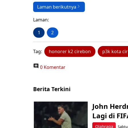
Laman berikutnya
Laman:
1
2
Tag:
honorer k2 cirebon
p3k kota ci
0 Komentar
Berita Terkini
John Herd
Lagi di FI
Olahraga
Sabtu,