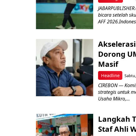
JABARPUBLISHER.C
bicara setelah sk
AFF 2026.Indonesi
Akseleras
Dorong UM
Masif
Headline
Sabtu,
CIREBON — Komis
strategis untuk
Usaha Mikro,...
Langkah T
Staf Ahli 