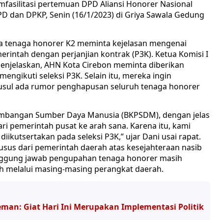
fasilitasi pertemuan DPD Aliansi Honorer Nasional
 dan DPKP, Senin (16/1/2023) di Griya Sawala Gedung
ra tenaga honorer K2 meminta kejelasan mengenai
rintah dengan perjanjian kontrak (P3K). Ketua Komisi I
enjelaskan, AHN Kota Cirebon meminta diberikan
ngikuti seleksi P3K. Selain itu, mereka ingin
sul ada rumor penghapusan seluruh tenaga honorer
embangan Sumber Daya Manusia (BKPSDM), dengan jelas
 pemerintah pusat ke arah sana. Karena itu, kami
ikutsertakan pada seleksi P3K,” ujar Dani usai rapat.
usus dari pemerintah daerah atas kesejahteraan nasib
anggung jawab pengupahan tenaga honorer masih
h melalui masing-masing perangkat daerah.
man: Giat Hari Ini Merupakan Implementasi Politik