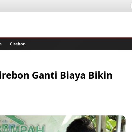
lisher
a
Cirebon
 Cirebon Ganti Biaya Bikin