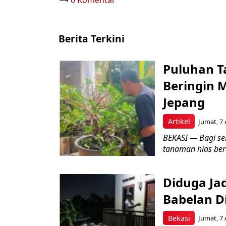
0 Komentar
Berita Terkini
Puluhan T
Beringin 
Jepang
Artikel
Jumat, 7 
BEKASI — Bagi se
tanaman hias ber
Diduga Ja
Babelan D
Bekasi
Jumat, 7 