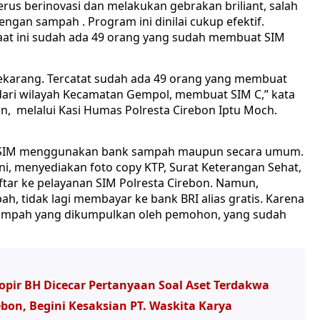
terus berinovasi dan melakukan gebrakan briliant, salah
gan sampah . Program ini dinilai cukup efektif.
 saat ini sudah ada 49 orang yang sudah membuat SIM
sekarang. Tercatat sudah ada 49 orang yang membuat
dari wilayah Kecamatan Gempol, membuat SIM C,” kata
n, melalui Kasi Humas Polresta Cirebon Iptu Moch.
t SIM menggunakan bank sampah maupun secara umum.
ni, menyediakan foto copy KTP, Surat Keterangan Sehat,
ftar ke pelayanan SIM Polresta Cirebon. Namun,
 tidak lagi membayar ke bank BRI alias gratis. Karena
sampah yang dikumpulkan oleh pemohon, yang sudah
opir BH Dicecar Pertanyaan Soal Aset Terdakwa
bon, Begini Kesaksian PT. Waskita Karya