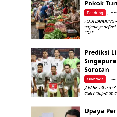
Pokok Turu
Bandung
Jumat,
KOTA BANDUNG – 
terjadinya deflas
2026...
Prediksi L
Singapura 
Sorotan
Olahraga
Jumat,
JABARPUBLISHER.
duel hidup-mati a
Upaya Per