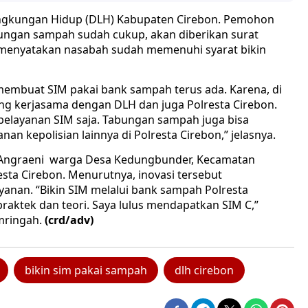
Lingkungan Hidup (DLH) Kabupaten Cirebon. Pemohon
bungan sampah sudah cukup, akan diberikan surat
 menyatakan nasabah sudah memenuhi syarat bikin
embuat SIM pakai bank sampah terus ada. Karena, di
g kerjasama dengan DLH dan juga Polresta Cirebon.
pelayanan SIM saja. Tabungan sampah juga bisa
n kepolisian lainnya di Polresta Cirebon,” jelasnya.
u Angraeni warga Desa Kedungbunder, Kecamatan
sta Cirebon. Menurutnya, inovasi tersebut
an. “Bikin SIM melalui bank sampah Polresta
aktek dan teori. Saya lulus mendapatkan SIM C,”
mringah.
(crd/adv)
bikin sim pakai sampah
dlh cirebon