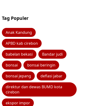
Tag Populer
Anak Kandung
APBD kab cirebon
babelan bekasi
Bandar judi
bonsai
bonsai beringin
bonsai jepang
deflasi jabar
direktur dan dewas BUMD kota
cirebon
ekspor impor