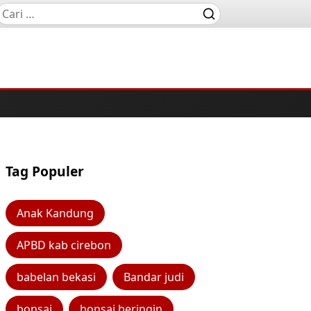
Tag Populer
Anak Kandung
APBD kab cirebon
babelan bekasi
Bandar judi
bonsai
bonsai beringin