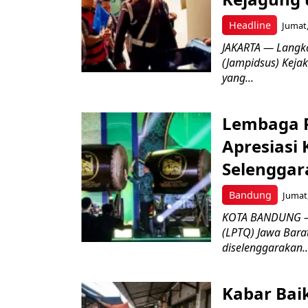
Headline
Jumat,
JAKARTA — Langk
(Jampidsus) Kejak
yang...
Lembaga P
Apresiasi
Selenggar
Bandung
Jumat,
KOTA BANDUNG –
(LPTQ) Jawa Bara
diselenggarakan..
Kabar Bai