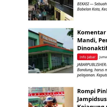
BEKASI — Sebuah
Babelan Kota, Ke
Komentar 
Mandi, Pe
Dinonakti
Info Jabar
Jumat
JABARPUBLISHER.
Bandung, harus m
pelayanan. Keputu
Rompi Pin
Jampidsus 
Kejagung 