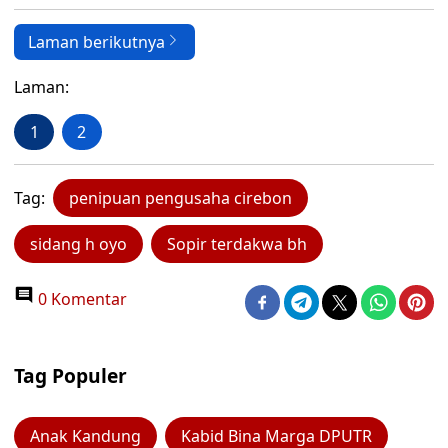
Laman berikutnya
Laman:
1
2
Tag:
penipuan pengusaha cirebon
sidang h oyo
Sopir terdakwa bh
0 Komentar
Tag Populer
Anak Kandung
Kabid Bina Marga DPUTR