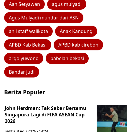
Aan Setyawan
agus mulyadi
Agus Mulyadi mundur dari ASN
ahli staff walikota
Anak Kandung
APBD Kab Bekasi
APBD kab cirebon
argo yuwono
babelan bekasi
Bandar judi
Berita Populer
John Herdman: Tak Sabar Bertemu
Singapura Lagi di FIFA ASEAN Cup
2026
Sabtu, 8 Agu 2026 - 14:24