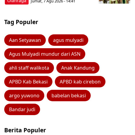
Olahraga
Jumat, 7 Agu 2026 - 14:41
Tag Populer
Aan Setyawan
agus mulyadi
Agus Mulyadi mundur dari ASN
ahli staff walikota
Anak Kandung
APBD Kab Bekasi
APBD kab cirebon
argo yuwono
babelan bekasi
Bandar judi
Berita Populer