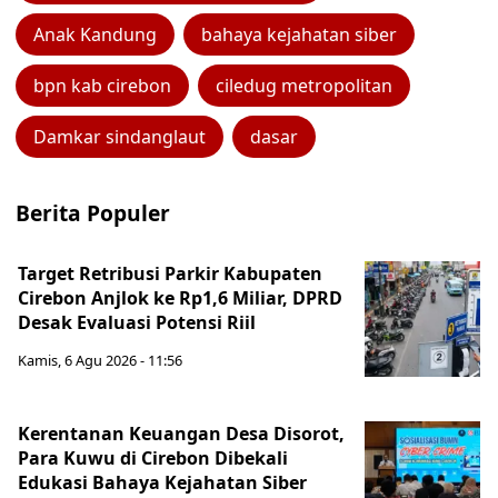
Anak Kandung
bahaya kejahatan siber
bpn kab cirebon
ciledug metropolitan
Damkar sindanglaut
dasar
Berita Populer
Target Retribusi Parkir Kabupaten
Cirebon Anjlok ke Rp1,6 Miliar, DPRD
Desak Evaluasi Potensi Riil
Kamis, 6 Agu 2026 - 11:56
Kerentanan Keuangan Desa Disorot,
Para Kuwu di Cirebon Dibekali
Edukasi Bahaya Kejahatan Siber