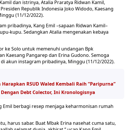
mil dan istrinya, Atalia Praratya Ridwan Kamil,
 Presiden Republik Indonesia Joko Widodo, Kaesang
Minggu (11/12/2022).
am pribadinya, Kang Emil –sapaan Ridwan Kamil–
kupu-kupu. Sedangkan Atalia mengenakan kebaya
iapr ke Solo untuk memenuhi undangan Bpk
ahan Kaesang Pangarep dan Erina Gudono. Semoga
 di akun instagram pribadinya, Minggu (11/12/2022).
on Harapkan RSUD Waled Kembali Raih “Paripurna”
Dengan Debt Colector, Ini Kronologisnya
ang Emil berbagi resep menjaga keharmonisan rumah
tu, harus sabar. Buat Mbak Erina nasehat cuma satu,
yaallah selamat dunia, akhirat,” ucap Kang Emil.