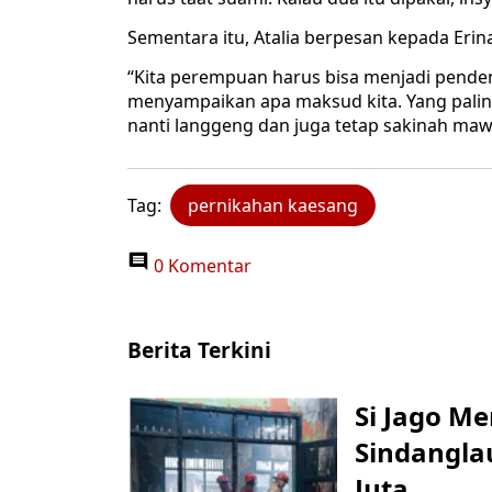
Sementara itu, Atalia berpesan kepada Eri
“Kita perempuan harus bisa menjadi penden
menyampaikan apa maksud kita. Yang palin
nanti langgeng dan juga tetap sakinah ma
Tag:
pernikahan kaesang
0 Komentar
Berita Terkini
Si Jago M
Sindangla
Juta