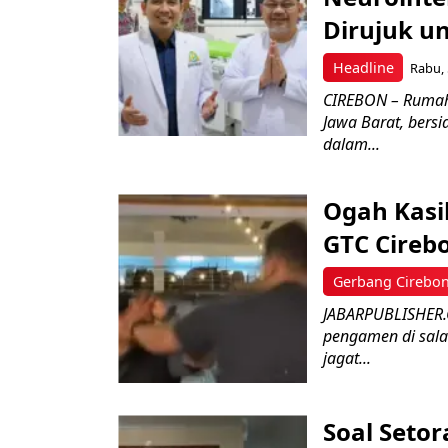
Dirujuk u
Headline
Rabu, 
CIREBON – Rumah
Jawa Barat, bersi
dalam...
Ogah Kasi
GTC Cireb
Gerbang Cirebo
JABARPUBLISHER.C
pengamen di sala
jagat...
Soal Setor