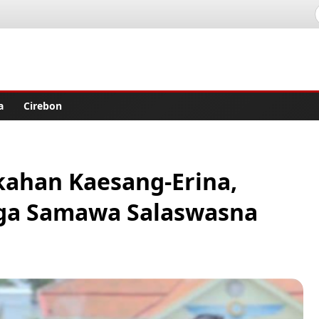
lisher
a
Cirebon
ikahan Kaesang-Erina,
ga Samawa Salaswasna