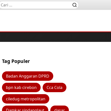
Tag Populer
Badan Anggaran DPRD
bpn kab cirebon
Cca Cola
ciledug metropolitan
Damkar sindanglaut
dasar