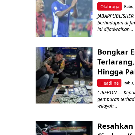
Olahraga
Rabu, 
JABARPUBLISHER.
berhadapan di fin
ini dijadwalkan...
Bongkar E
Terlarang,
Hingga Pa
Headline
Rabu, 
​CIREBON — Kepoli
gempuran terhada
wilayah...
Resahkan 