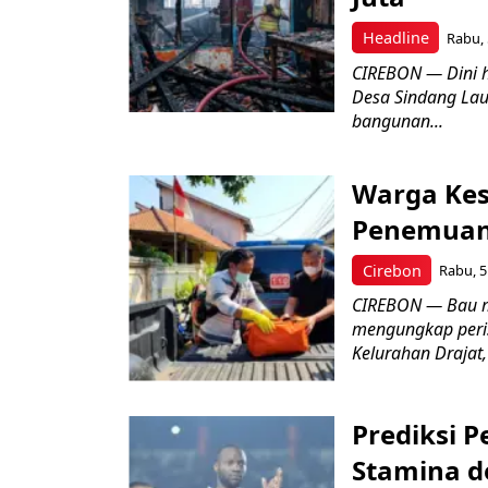
Headline
Rabu, 
CIREBON — Dini 
Desa Sindang La
bangunan...
Warga Kes
Penemuan
Cirebon
Rabu, 5
CIREBON — Bau me
mengungkap peri
Kelurahan Drajat,
Prediksi 
Stamina d