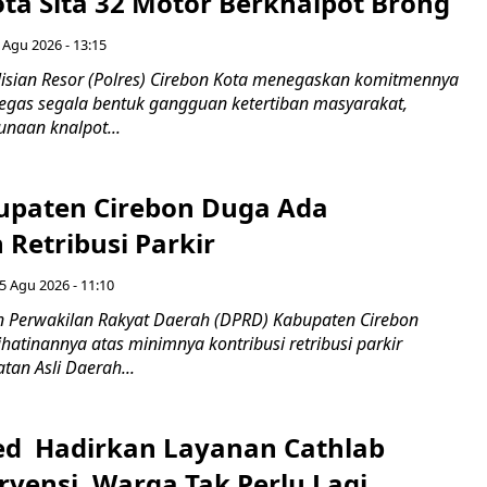
ota Sita 32 Motor Berknalpot Brong
 Agu 2026 - 13:15
sian Resor (Polres) Cirebon Kota menegaskan komitmennya
egas segala bentuk gangguan ketertiban masyarakat,
naan knalpot...
paten Cirebon Duga Ada
Retribusi Parkir
5 Agu 2026 - 11:10
 Perwakilan Rakyat Daerah (DPRD) Kabupaten Cirebon
atinannya atas minimnya kontribusi retribusi parkir
an Asli Daerah...
d Hadirkan Layanan Cathlab
rvensi, Warga Tak Perlu Lagi