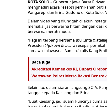
KOTA SOLO
– Gubernur Jawa Barat Ridwan Ka
menghadiri acara resepsi pernikahan putra
Pangarep, dan Erina Gudono di Kota Solo, 
Dalam video yang diunggah di akun instagr
memakai jas berwarna hitam dengan dasi 
berwarna merah muda.
“Pagi ini terbang bersama Ibu Cinta @atal
Presiden @jokowi di acara resepsi pernik
samawa salawasna. Aamiin,” tulis Kang Emil
Baca Juga:
Akreditasi Kemenkes RI, Bupati Cireb
Wartawan Polres Metro Bekasi Bentrok 
Selain itu, dalam siaran langsung SCTV, K
tangga kepada Kaesang dan Erina.
“Buat Kaesang, jadi suami kuncinya cuma sa
harus taat suami. Kalau dua itu dipakai, ins