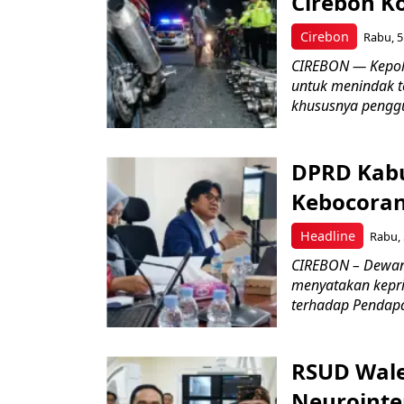
Cirebon K
Cirebon
Rabu, 5
CIREBON — Kepoli
untuk menindak t
khususnya penggu
DPRD Kabu
Kebocoran 
Headline
Rabu, 
CIREBON – Dewan
menyatakan keprih
terhadap Pendapat
RSUD Wale
Neurointe