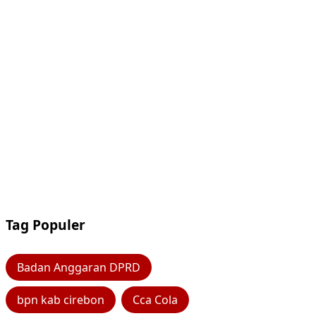
Tag Populer
Badan Anggaran DPRD
bpn kab cirebon
Cca Cola