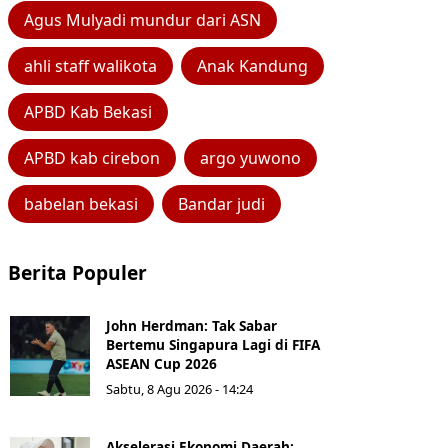
Agus Mulyadi mundur dari ASN
ahli staff walikota
Anak Kandung
APBD Kab Bekasi
APBD kab cirebon
argo yuwono
babelan bekasi
Bandar judi
Berita Populer
John Herdman: Tak Sabar
Bertemu Singapura Lagi di FIFA
ASEAN Cup 2026
Sabtu, 8 Agu 2026 - 14:24
Akselerasi Ekonomi Daerah: