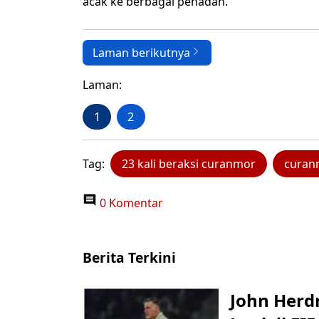
acak ke berbagai penadah.
Laman berikutnya
Laman:
1
2
Tag:
23 kali beraksi curanmor
curan
0 Komentar
Berita Terkini
John Herd