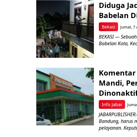
Diduga Ja
Babelan D
Bekasi
Jumat, 7 
BEKASI — Sebuah
Babelan Kota, Ke
Komentar 
Mandi, Pe
Dinonakti
Info Jabar
Jumat
JABARPUBLISHER.
Bandung, harus m
pelayanan. Keputu