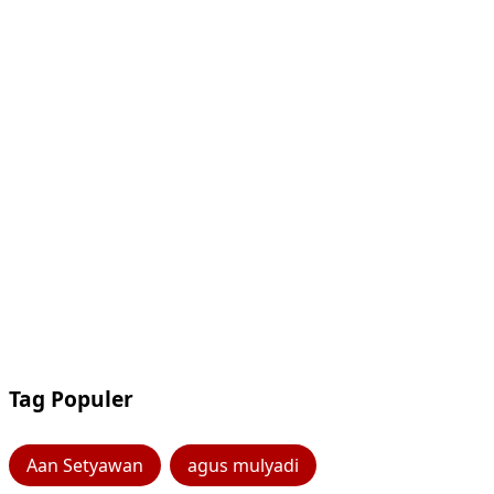
Tag Populer
Aan Setyawan
agus mulyadi