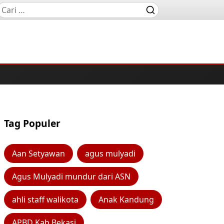
Tag Populer
Aan Setyawan
agus mulyadi
Agus Mulyadi mundur dari ASN
ahli staff walikota
Anak Kandung
APBD Kab Bekasi