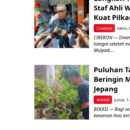
Staf Ahli 
Kuat Pilk
Cirebon
Sabtu, 
CIREBON — Dinami
hangat setelah ma
Mulyadi,...
Puluhan T
Beringin 
Jepang
Artikel
Jumat, 7 
BEKASI — Bagi se
tanaman hias ber