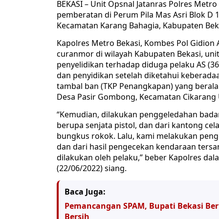
BEKASI – Unit Opsnal Jatanras Polres Metr
pemberatan di Perum Pila Mas Asri Blok D
Kecamatan Karang Bahagia, Kabupaten Bek
Kapolres Metro Bekasi, Kombes Pol Gidion 
curanmor di wilayah Kabupaten Bekasi, uni
penyelidikan terhadap diduga pelaku AS (36
dan penyidikan setelah diketahui keberada
tambal ban (TKP Penangkapan) yang berala
Desa Pasir Gombong, Kecamatan Cikarang Ut
“Kemudian, dilakukan penggeledahan badan
berupa senjata pistol, dan dari kantong cel
bungkus rokok. Lalu, kami melakukan peng
dan dari hasil pengecekan kendaraan ters
dilakukan oleh pelaku,” beber Kapolres dal
(22/06/2022) siang.
Baca Juga:
Pemancangan SPAM, Bupati Bekasi Berik
Bersih