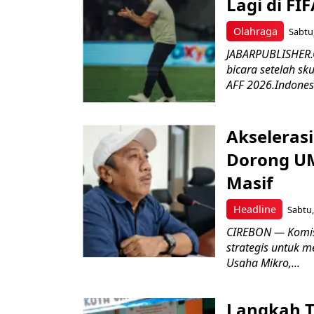
Lagi di FI
Olahraga
Sabtu,
JABARPUBLISHER.C
bicara setelah sk
AFF 2026.Indonesi
Akseleras
Dorong UM
Masif
Headline
Sabtu,
CIREBON — Komis
strategis untuk
Usaha Mikro,...
Langkah T