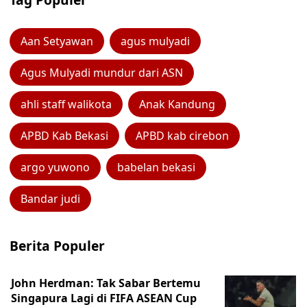
Aan Setyawan
agus mulyadi
Agus Mulyadi mundur dari ASN
ahli staff walikota
Anak Kandung
APBD Kab Bekasi
APBD kab cirebon
argo yuwono
babelan bekasi
Bandar judi
Berita Populer
John Herdman: Tak Sabar Bertemu
Singapura Lagi di FIFA ASEAN Cup