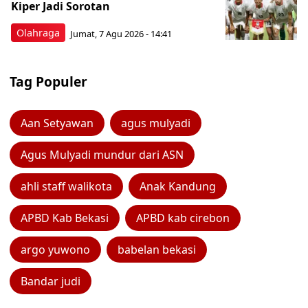
Kiper Jadi Sorotan
Olahraga
Jumat, 7 Agu 2026 - 14:41
Tag Populer
Aan Setyawan
agus mulyadi
Agus Mulyadi mundur dari ASN
ahli staff walikota
Anak Kandung
APBD Kab Bekasi
APBD kab cirebon
argo yuwono
babelan bekasi
Bandar judi