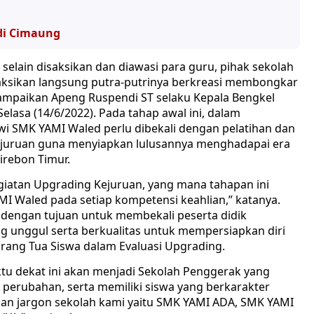
di Cimaung
selain disaksikan dan diawasi para guru, pihak sekolah
aksikan langsung putra-putrinya berkreasi membongkar
ampaikan Apeng Ruspendi ST selaku Kepala Bengkel
elasa (14/6/2022). Pada tahap awal ini, dalam
i SMK YAMI Waled perlu dibekali dengan pelatihan dan
juruan guna menyiapkan lulusannya menghadapai era
irebon Timur.
giatan Upgrading Kejuruan, yang mana tahapan ini
AMI Waled pada setiap kompetensi keahlian,” katanya.
n dengan tujuan untuk membekali peserta didik
 unggul serta berkualitas untuk mempersiapkan diri
rang Tua Siswa dalam Evaluasi Upgrading.
u dekat ini akan menjadi Sekolah Penggerak yang
p perubahan, serta memiliki siswa yang berkarakter
engan jargon sekolah kami yaitu SMK YAMI ADA, SMK YAMI