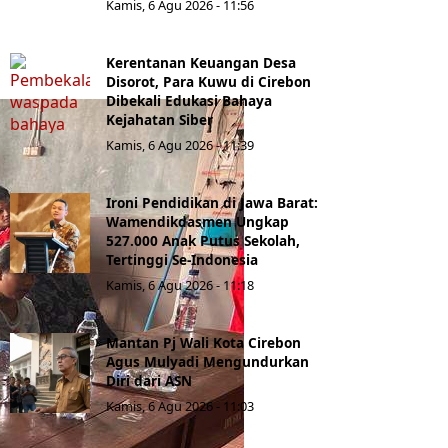
Kamis, 6 Agu 2026 - 11:56
Kerentanan Keuangan Desa
Disorot, Para Kuwu di Cirebon
Dibekali Edukasi Bahaya
Kejahatan Siber
Kamis, 6 Agu 2026 - 11:39
Ironi Pendidikan di Jawa Barat:
Wamendikdasmen Ungkap
527.000 Anak Putus Sekolah,
Tertinggi Se-Indonesia
Kamis, 6 Agu 2026 - 11:18
Mantan Pj Wali Kota Cirebon
Agus Mulyadi Mengundurkan
Diri dari ASN
Kamis, 6 Agu 2026 - 11:03