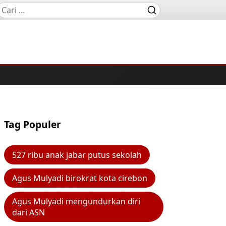
Tag Populer
527 ribu anak jabar putus sekolah
Agus Mulyadi birokrat kota cirebon
Agus Mulyadi mengundurkan diri
dari ASN