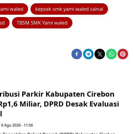
yami waled
kepsek smk yami waled zainal
ed
TBSM SMK Yami waled
ribusi Parkir Kabupaten Cirebon
Rp1,6 Miliar, DPRD Desak Evaluasi
l
 6 Agu 2026 - 11:56