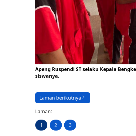
Apeng Ruspendi ST selaku Kepala Bengk
siswanya.
Laman berikutnya
Laman:
1
2
3