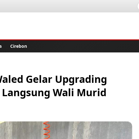
lisher
a
Cirebon
Waled Gelar Upgrading
 Langsung Wali Murid