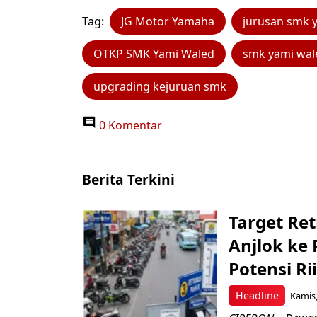
Tag:
JG Motor Yamaha
jurusan smk 
OTKP SMK Yami Waled
smk yami wal
upgrading kejuruan smk
0 Komentar
Berita Terkini
Target Ret
Anjlok ke 
Potensi Rii
Headline
Kamis,