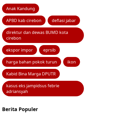
Anak Kandung
APBD kab cirebon
deflasi jabar
direktur dan dewas BUMD kota
cirebon
ekspor impor
eprsib
harga bahan pokok turun
ikon
Kabid Bina Marga DPUTR
kasus eks jampidsus febrie
adriansyah
Berita Populer