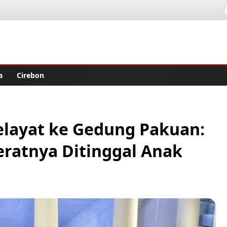
lisher
a
Cirebon
ayat ke Gedung Pakuan:
eratnya Ditinggal Anak