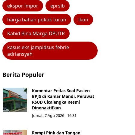
ekspor impor
eprsib
harga bahan pokok turun
ikon
Kabid Bina Marga DPUTR
kasus eks jampidsus febrie
adriansyah
Berita Populer
Komentar Pedas Soal Pasien
BPJS di Kamar Mandi, Perawat
RSUD Cicalengka Resmi
Dinonaktifkan
Jumat, 7 Agu 2026 - 16:31
Rompi Pink dan Tangan