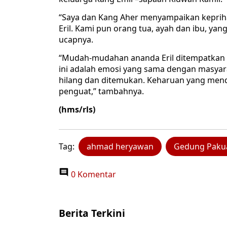
“Saya dan Kang Aher menyampaikan keprih
Eril. Kami pun orang tua, ayah dan ibu, ya
ucapnya.
“Mudah-mudahan ananda Eril ditempatkan di
ini adalah emosi yang sama dengan masyarak
hilang dan ditemukan. Keharuan yang men
penguat,” tambahnya.
(hms/rls)
Tag:
ahmad heryawan
Gedung Paku
0 Komentar
Berita Terkini