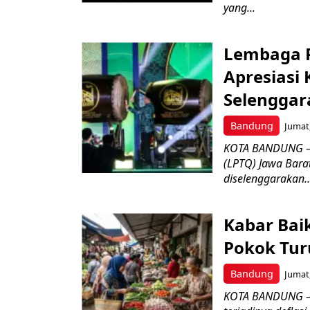
yang...
Lembaga P
Apresiasi
Selenggar
Bandung
Jumat,
KOTA BANDUNG –
(LPTQ) Jawa Bara
diselenggarakan..
Kabar Bai
Pokok Turu
Bandung
Jumat,
KOTA BANDUNG – 