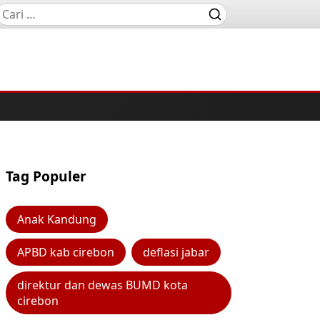
Tag Populer
Anak Kandung
APBD kab cirebon
deflasi jabar
direktur dan dewas BUMD kota
cirebon