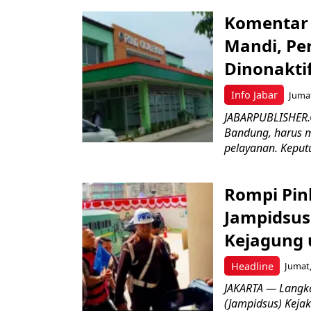
Komentar 
Mandi, Pe
Dinonakti
Info Jabar
Jumat
JABARPUBLISHER.
Bandung, harus m
pelayanan. Keputu
Rompi Pin
Jampidsus 
Kejagung 
Headline
Jumat,
JAKARTA — Langk
(Jampidsus) Kejak