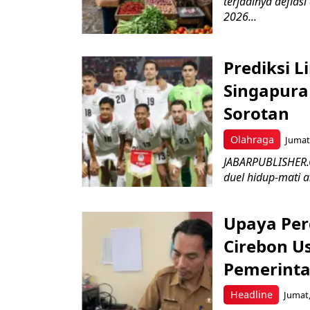
terjadinya deflas
2026...
Prediksi L
Singapura 
Sorotan
Olahraga
Jumat,
JABARPUBLISHER.
duel hidup-mati a
Upaya Per
Cirebon Us
Pemerinta
Headline
Jumat,