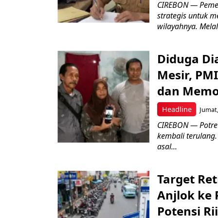
CIREBON — Pemer
strategis untuk m
wilayahnya. Melal
Diduga Dia
Mesir, PM
dan Memo
Headline
Jumat,
CIREBON — Potret
kembali terulang.
asal...
Target Ret
Anjlok ke 
Potensi Rii