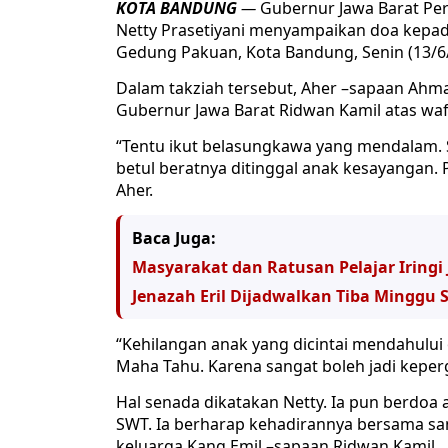
KOTA BANDUNG
—
Gubernur Jawa Barat Pe
Netty Prasetiyani menyampaikan doa kepa
Gedung Pakuan, Kota Bandung, Senin (13/6
Dalam takziah tersebut, Aher –sapaan A
Gubernur Jawa Barat Ridwan Kamil atas waf
“Tentu ikut belasungkawa yang mendalam. S
betul beratnya ditinggal anak kesayangan. 
Aher.
Baca Juga:
Masyarakat dan Ratusan Pelajar Iring
Jenazah Eril Dijadwalkan Tiba Minggu
“Kehilangan anak yang dicintai mendahului o
Maha Tahu. Karena sangat boleh jadi kepergi
Hal senada dikatakan Netty. Ia pun berdoa a
SWT. Ia berharap kehadirannya bersama sa
keluarga Kang Emil –sapaan Ridwan Kamil.