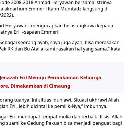
riode 2008-2018 Ahmad Heryawan bersama istrinya
da almarhum Emmeril Kahn Mumtadz langsung di
/2022).
hmad Heryawan– mengucapkan belasungkawa kepada
atnya Eril –sapaan Emmeril.
ebagai seorang ayah, saya juga ayah, bisa merasakan
Pak RK dan Bu Atalia kami rasakan hal yang sama,” kata
i Jenazah Eril Menuju Permakaman Keluarga
 Sore, Dimakamkan di Cimaung
rang tuanya. Ini situasi duniawi. Situasi ukhrawi Allah
an Eril, lebih dicintai ke pemilik-Nya,” imbuhnya.
gar Eril mendapat tempat mulia dan terbaik di sisi Allah
ng suami ke Gedung Pakuan bisa menjadi penguat bagi