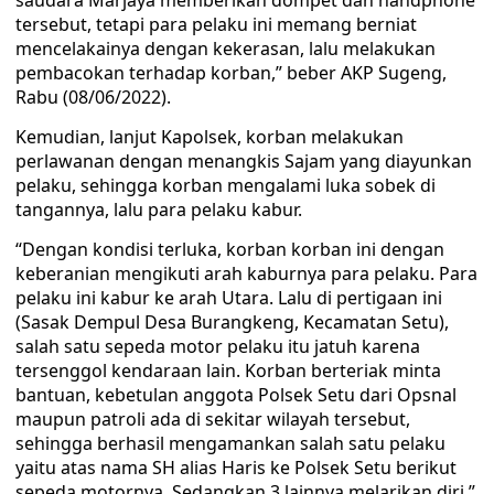
saudara Marjaya memberikan dompet dan handphone
tersebut, tetapi para pelaku ini memang berniat
mencelakainya dengan kekerasan, lalu melakukan
pembacokan terhadap korban,” beber AKP Sugeng,
Rabu (08/06/2022).
Kemudian, lanjut Kapolsek, korban melakukan
perlawanan dengan menangkis Sajam yang diayunkan
pelaku, sehingga korban mengalami luka sobek di
tangannya, lalu para pelaku kabur.
“Dengan kondisi terluka, korban korban ini dengan
keberanian mengikuti arah kaburnya para pelaku. Para
pelaku ini kabur ke arah Utara. Lalu di pertigaan ini
(Sasak Dempul Desa Burangkeng, Kecamatan Setu),
salah satu sepeda motor pelaku itu jatuh karena
tersenggol kendaraan lain. Korban berteriak minta
bantuan, kebetulan anggota Polsek Setu dari Opsnal
maupun patroli ada di sekitar wilayah tersebut,
sehingga berhasil mengamankan salah satu pelaku
yaitu atas nama SH alias Haris ke Polsek Setu berikut
sepeda motornya. Sedangkan 3 lainnya melarikan diri,”