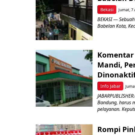
Bekasi
Jumat, 7 
BEKASI — Sebuah
Babelan Kota, Ke
Komentar 
Mandi, Pe
Dinonakti
Info Jabar
Jumat
JABARPUBLISHER.
Bandung, harus m
pelayanan. Keputu
Rompi Pin