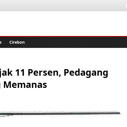
lisher
a
Cirebon
jak 11 Persen, Pedagang
ng Memanas