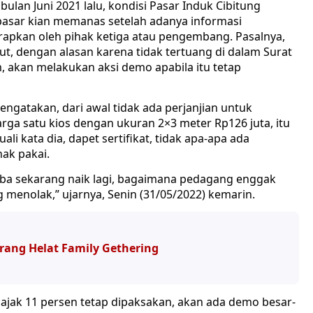
 bulan Juni 2021 lalu, kondisi Pasar Induk Cibitung
 pasar kian memanas setelah adanya informasi
rapkan oleh pihak ketiga atau pengembang. Pasalnya,
, dengan alasan karena tidak tertuang di dalam Surat
 akan melakukan aksi demo apabila itu tetap
ngatakan, dari awal tidak ada perjanjian untuk
ga satu kios dengan ukuran 2×3 meter Rp126 juta, itu
li kata dia, dapet sertifikat, tidak apa-apa ada
ak pakai.
tiba sekarang naik lagi, bagaimana pedagang enggak
menolak,” ujarnya, Senin (31/05/2022) kemarin.
arang Helat Family Gethering
ajak 11 persen tetap dipaksakan, akan ada demo besar-