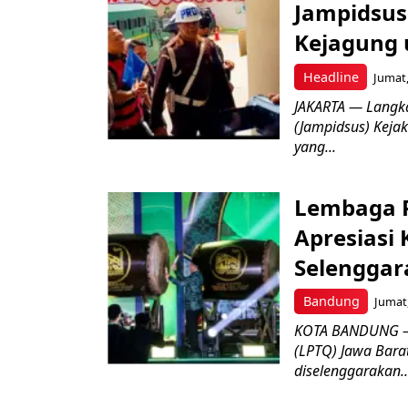
Jampidsus 
Kejagung 
Headline
Jumat,
JAKARTA — Langk
(Jampidsus) Kejak
yang...
Lembaga P
Apresiasi
Selenggar
Bandung
Jumat,
KOTA BANDUNG –
(LPTQ) Jawa Bara
diselenggarakan..