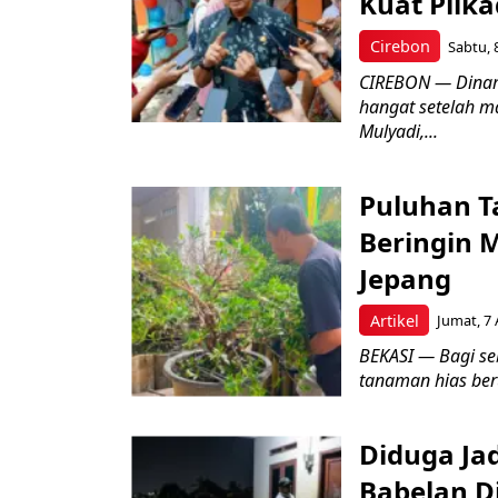
Kuat Pilk
Cirebon
Sabtu, 
CIREBON — Dinami
hangat setelah ma
Mulyadi,...
Puluhan T
Beringin 
Jepang
Artikel
Jumat, 7 
BEKASI — Bagi se
tanaman hias ber
Diduga Ja
Babelan D