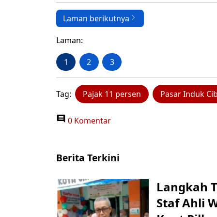
Laman berikutnya
Laman:
1
2
3
Tag:
Pajak 11 persen
Pasar Induk Ci
0 Komentar
Berita Terkini
Langkah T
Staf Ahli 