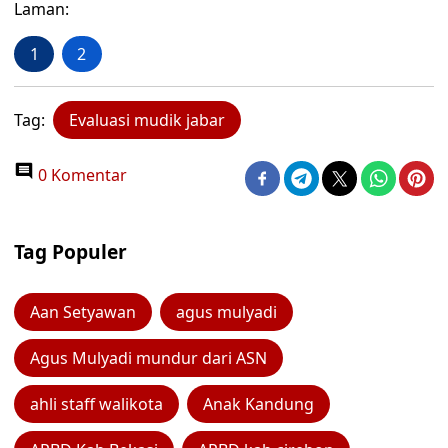
Laman:
1
2
Tag:
Evaluasi mudik jabar
0 Komentar
Tag Populer
Aan Setyawan
agus mulyadi
Agus Mulyadi mundur dari ASN
ahli staff walikota
Anak Kandung