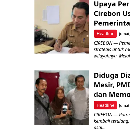
Upaya Per
Cirebon Us
Pemerinta
Headline
Jumat,
CIREBON — Pemer
strategis untuk m
wilayahnya. Melal
Diduga Dia
Mesir, PM
dan Memo
Headline
Jumat,
CIREBON — Potret
kembali terulang.
asal...