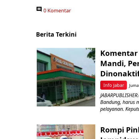
0 Komentar
Berita Terkini
Komentar 
Mandi, Pe
Dinonakti
Info Jabar
Jumat
JABARPUBLISHER.
Bandung, harus m
pelayanan. Keputu
Rompi Pin