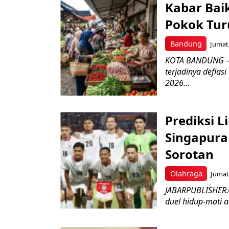
Kabar Bai
Pokok Turu
Bandung
Jumat,
KOTA BANDUNG – 
terjadinya deflas
2026...
Prediksi L
Singapura 
Sorotan
Olahraga
Jumat,
JABARPUBLISHER.
duel hidup-mati a