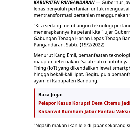
KABUPATEN PANGANDARAN
— Gubernur Jaw
lepas penyuluh pertanian untuk menguasai t
mentransformasi pertanian menggunakan t
“Kita sedang membangun teknologi pertani
menerapkannya ke petani kita,” ujar Gube
Gabungan Tenaga Harian Lepas Tenaga Bant
Pangandaran, Sabtu (19/2/2022).
Menurut Kang Emil, pemanfaatan teknolog
maupun peternakan. Salah satu contohnya,
Thing (IoT) yang dikendalikan lewat smar
hingga bekali-kali lipat. Begitu pula peman
ayam di Kabupaten Bandung.
Baca Juga:
Pelapor Kasus Korupsi Desa Citemu Jadi
Kakanwil Kumham Jabar Pantau Vaksin 
“Ngasih makan ikan lele di Jabar sekarang 