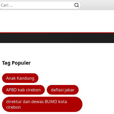
Tag Populer
Anak Kandung
APBD kab cirebon
deflasi jabar
direktur dan dewas BUMD kota
cirebon