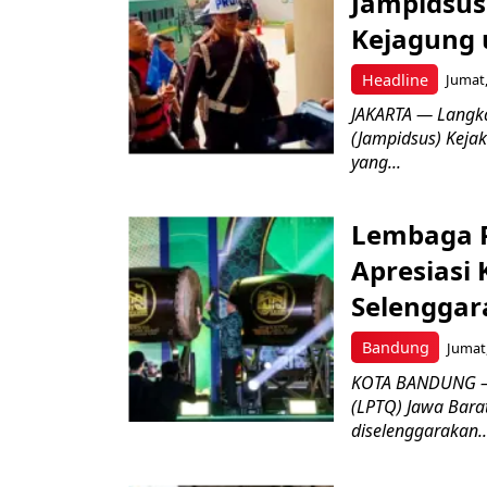
Jampidsus 
Kejagung 
Headline
Jumat,
JAKARTA — Langk
(Jampidsus) Kejak
yang...
Lembaga P
Apresiasi
Selenggar
Bandung
Jumat,
KOTA BANDUNG –
(LPTQ) Jawa Bara
diselenggarakan..