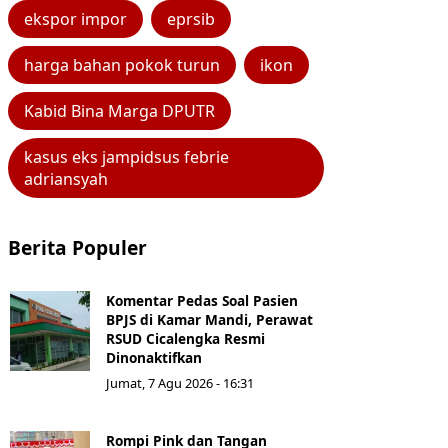
ekspor impor
eprsib
harga bahan pokok turun
ikon
Kabid Bina Marga DPUTR
kasus eks jampidsus febrie
adriansyah
Berita Populer
Komentar Pedas Soal Pasien
BPJS di Kamar Mandi, Perawat
RSUD Cicalengka Resmi
Dinonaktifkan
Jumat, 7 Agu 2026 - 16:31
Rompi Pink dan Tangan