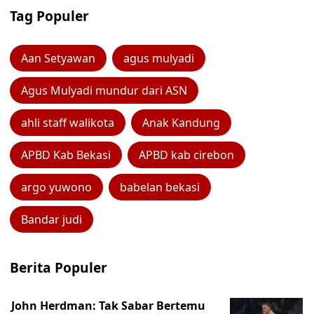
Tag Populer
Aan Setyawan
agus mulyadi
Agus Mulyadi mundur dari ASN
ahli staff walikota
Anak Kandung
APBD Kab Bekasi
APBD kab cirebon
argo yuwono
babelan bekasi
Bandar judi
Berita Populer
John Herdman: Tak Sabar Bertemu