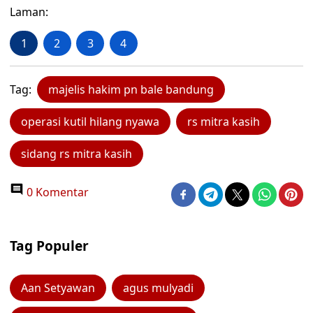
Laman:
1
2
3
4
Tag:
majelis hakim pn bale bandung
operasi kutil hilang nyawa
rs mitra kasih
sidang rs mitra kasih
0 Komentar
Tag Populer
Aan Setyawan
agus mulyadi