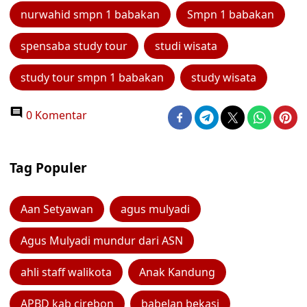
nurwahid smpn 1 babakan
Smpn 1 babakan
spensaba study tour
studi wisata
study tour smpn 1 babakan
study wisata
0 Komentar
Tag Populer
Aan Setyawan
agus mulyadi
Agus Mulyadi mundur dari ASN
ahli staff walikota
Anak Kandung
APBD kab cirebon
babelan bekasi