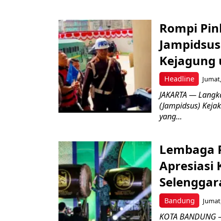
Rompi Pin
Jampidsus 
Kejagung 
Headline
Jumat,
JAKARTA — Langk
(Jampidsus) Kejak
yang...
Lembaga P
Apresiasi
Selenggar
Bandung
Jumat,
KOTA BANDUNG –