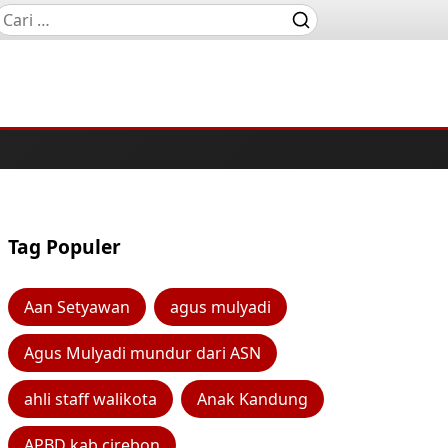
Tag Populer
Aan Setyawan
agus mulyadi
Agus Mulyadi mundur dari ASN
ahli staff walikota
Anak Kandung
APBD kab cirebon