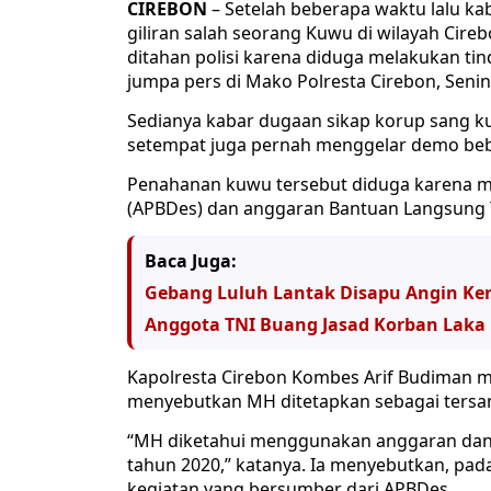
CIREBON
– Setelah beberapa waktu lalu ka
giliran salah seorang Kuwu di wilayah Cir
ditahan polisi karena diduga melakukan ti
jumpa pers di Mako Polresta Cirebon, Senin
Sedianya kabar dugaan sikap korup sang k
setempat juga pernah menggelar demo bebe
Penahanan kuwu tersebut diduga karena 
(APBDes) dan anggaran Bantuan Langsung T
Baca Juga:
Gebang Luluh Lantak Disapu Angin Ke
Anggota TNI Buang Jasad Korban Laka 
Kapolresta Cirebon Kombes Arif Budiman me
menyebutkan MH ditetapkan sebagai tersan
“MH diketahui menggunakan anggaran dan
tahun 2020,” katanya. Ia menyebutkan, pad
kegiatan yang bersumber dari APBDes.