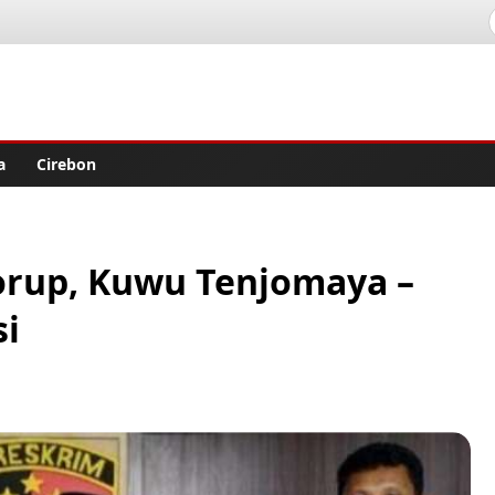
lisher
a
Cirebon
orup, Kuwu Tenjomaya –
si