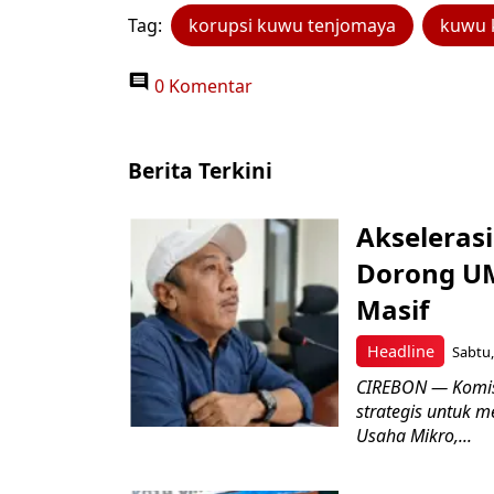
Tag:
korupsi kuwu tenjomaya
kuwu 
0 Komentar
Berita Terkini
Akseleras
Dorong UM
Masif
Headline
Sabtu,
CIREBON — Komis
strategis untuk
Usaha Mikro,...