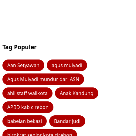
Tag Populer
Aan Setyawan
agus mulyadi
Agus Mulyadi mundur dari ASN
ahli staff walikota
Anak Kandung
APBD kab cirebon
babelan bekasi
Bandar judi
birokrat senior kota cirebon