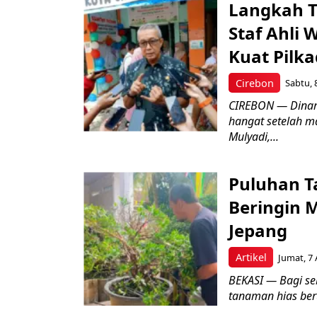
Langkah T
Staf Ahli 
Kuat Pilk
Cirebon
Sabtu, 
CIREBON — Dinami
hangat setelah ma
Mulyadi,...
Puluhan T
Beringin 
Jepang
Artikel
Jumat, 7 
BEKASI — Bagi se
tanaman hias ber