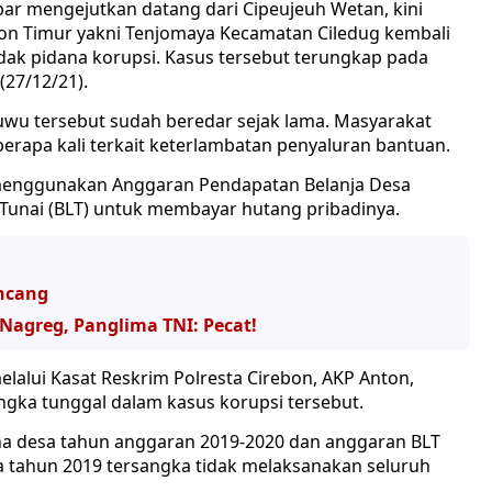
bar mengejutkan datang dari Cipeujeuh Wetan, kini
ebon Timur yakni Tenjomaya Kecamatan Ciledug kembali
ndak pidana korupsi. Kasus tersebut terungkap pada
(27/12/21).
uwu tersebut sudah beredar sejak lama. Masyarakat
rapa kali terkait keterlambatan penyaluran bantuan.
menggunakan Anggaran Pendapatan Belanja Desa
unai (BLT) untuk membayar hutang pribadinya.
ncang
Nagreg, Panglima TNI: Pecat!
lalui Kasat Reskrim Polresta Cirebon, AKP Anton,
gka tunggal dalam kasus korupsi tersebut.
a desa tahun anggaran 2019-2020 dan anggaran BLT
a tahun 2019 tersangka tidak melaksanakan seluruh