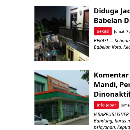
Diduga Ja
Babelan D
Bekasi
Jumat, 7 
BEKASI — Sebuah
Babelan Kota, Ke
Komentar 
Mandi, Pe
Dinonakti
Info Jabar
Jumat
JABARPUBLISHER.
Bandung, harus m
pelayanan. Keputu