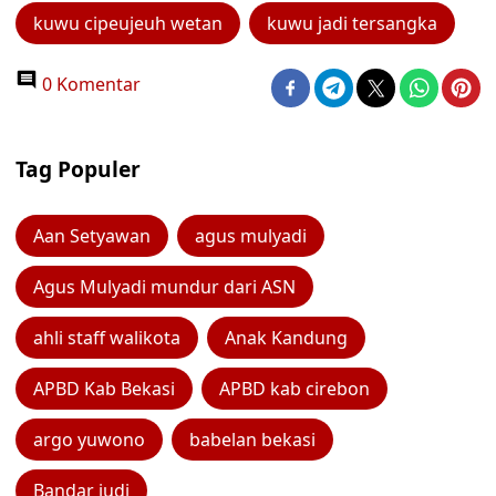
kuwu cipeujeuh wetan
kuwu jadi tersangka
0 Komentar
Tag Populer
Aan Setyawan
agus mulyadi
Agus Mulyadi mundur dari ASN
ahli staff walikota
Anak Kandung
APBD Kab Bekasi
APBD kab cirebon
argo yuwono
babelan bekasi
Bandar judi