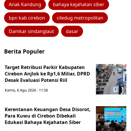
Anak Kandung
bahaya kejahatan siber
bpn kab cirebon
ciledug metropolitan
Damkar sindanglaut
dasar
Berita Populer
Target Retribusi Parkir Kabupaten
Cirebon Anjlok ke Rp1,6 Miliar, DPRD
Desak Evaluasi Potensi Riil
Kamis, 6 Agu 2026 - 11:56
Kerentanan Keuangan Desa Disorot,
Para Kuwu di Cirebon Dibekali
Edukasi Bahaya Kejahatan Siber