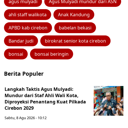
agus mulyadi
Agus Mulyadi mundur dari ASN
ahli staff walikota
Anak Kandung
APBD kab cirebon
babelan bekasi
Bandar judi
birokrat senior kota cirebon
bonsai
bonsai beringin
Berita Populer
Langkah Taktis Agus Mulyadi:
Mundur dari Staf Ahli Wali Kota,
Diproyeksi Penantang Kuat Pilkada
Cirebon 2029
Sabtu, 8 Agu 2026 - 10:12