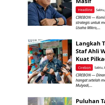
Masif
Headline
Sabtu,
CIREBON — Komis
strategis untuk
Usaha Mikro,...
Langkah T
Staf Ahli 
Kuat Pilk
Cirebon
Sabtu, 
CIREBON — Dinami
hangat setelah ma
Mulyadi,...
Puluhan T