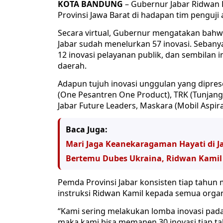
KOTA BANDUNG
– Gubernur Jabar Ridwan
Provinsi Jawa Barat di hadapan tim penguji
Secara virtual, Gubernur mengatakan bahw
Jabar sudah menelurkan 57 inovasi. Sebanya
12 inovasi pelayanan publik, dan sembilan
daerah.
Adapun tujuh inovasi unggulan yang diprese
(One Pesantren One Product), TRK (Tunjan
Jabar Future Leaders, Maskara (Mobil Aspir
Baca Juga:
Mari Jaga Keanekaragaman Hayati di J
Bertemu Dubes Ukraina, Ridwan Kamil 
Pemda Provinsi Jabar konsisten tiap tahun 
instruksi Ridwan Kamil kepada semua organ
“Kami sering melakukan lomba inovasi pada 
maka kami bisa memanen 30 inovasi tiap ta