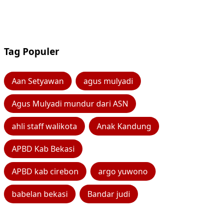
Tag Populer
Aan Setyawan
agus mulyadi
Agus Mulyadi mundur dari ASN
ahli staff walikota
Anak Kandung
APBD Kab Bekasi
APBD kab cirebon
argo yuwono
babelan bekasi
Bandar judi