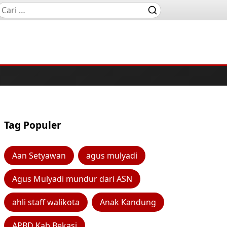
Tag Populer
Aan Setyawan
agus mulyadi
Agus Mulyadi mundur dari ASN
ahli staff walikota
Anak Kandung
APBD Kab Bekasi