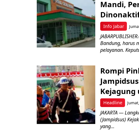
Mandi, Pe
Dinonakti
Info Jabar
Jumat
JABARPUBLISHER.
Bandung, harus m
pelayanan. Keputu
Rompi Pin
Jampidsus 
Kejagung 
Headline
Jumat,
JAKARTA — Langk
(Jampidsus) Kejak
yang...