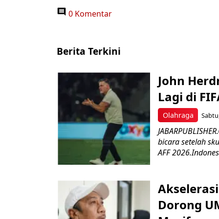
0 Komentar
Berita Terkini
John Herd
Lagi di FI
Olahraga
Sabtu,
JABARPUBLISHER.C
bicara setelah sk
AFF 2026.Indonesi
Akseleras
Dorong UM