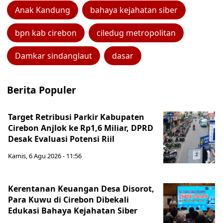
Anak Kandung
bahaya kejahatan siber
bpn kab cirebon
ciledug metropolitan
Damkar sindanglaut
dasar
Berita Populer
Target Retribusi Parkir Kabupaten
Cirebon Anjlok ke Rp1,6 Miliar, DPRD
Desak Evaluasi Potensi Riil
Kamis, 6 Agu 2026 - 11:56
Kerentanan Keuangan Desa Disorot,
Para Kuwu di Cirebon Dibekali
Edukasi Bahaya Kejahatan Siber