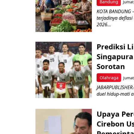
Bandung
Jumat,
KOTA BANDUNG – 
terjadinya deflas
2026...
Prediksi L
Singapura 
Sorotan
Olahraga
Jumat,
JABARPUBLISHER.
duel hidup-mati a
Upaya Per
Cirebon Us
Pemerinta