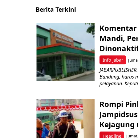
Berita Terkini
Komentar 
Mandi, Pe
Dinonakti
Info Jabar
Jumat
JABARPUBLISHER.
Bandung, harus m
pelayanan. Keputu
Rompi Pin
Jampidsus 
Kejagung 
Headline
Jumat,