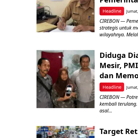
Headline
Jumat,
CIREBON — Pemer
strategis untuk m
wilayahnya. Melal
Diduga Dia
Mesir, PM
dan Memo
Headline
Jumat,
CIREBON — Potret
kembali terulang.
asal...
Target Ret