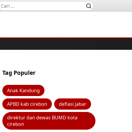
Tag Populer
Anak Kandung
APBD kab cirebon
deflasi jabar
direktur dan dewas BUMD kota
cirebon