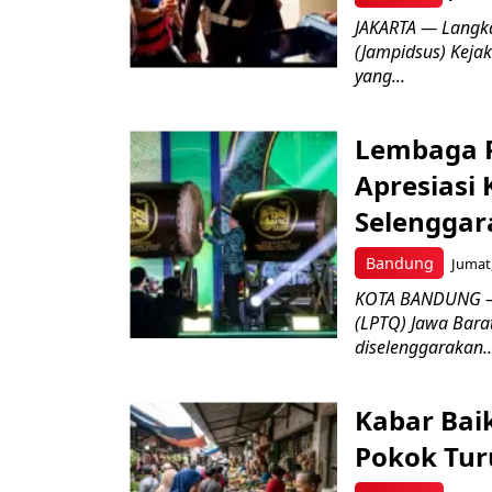
JAKARTA — Langk
(Jampidsus) Kejak
yang...
Lembaga P
Apresiasi
Selenggar
Bandung
Jumat,
KOTA BANDUNG –
(LPTQ) Jawa Bara
diselenggarakan..
Kabar Bai
Pokok Turu