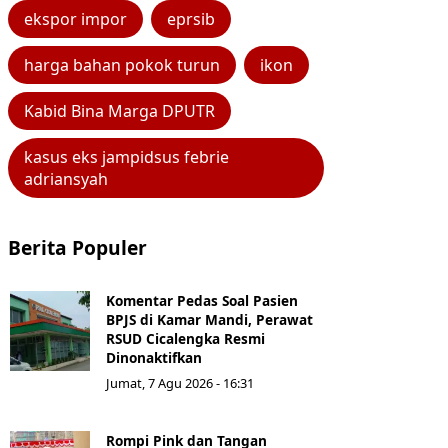
ekspor impor
eprsib
harga bahan pokok turun
ikon
Kabid Bina Marga DPUTR
kasus eks jampidsus febrie
adriansyah
Berita Populer
Komentar Pedas Soal Pasien
BPJS di Kamar Mandi, Perawat
RSUD Cicalengka Resmi
Dinonaktifkan
Jumat, 7 Agu 2026 - 16:31
Rompi Pink dan Tangan