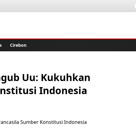
lisher
a
Cirebon
agub Uu: Kukuhkan
nstitusi Indonesia