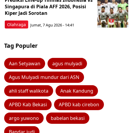
Prediksi Line-up Timnas Indonesia vs
Singapura di Piala AFF 2026, Posisi
Kiper Jadi Sorotan
Olahraga
Jumat, 7 Agu 2026 - 14:41
Tag Populer
Aan Setyawan
agus mulyadi
Agus Mulyadi mundur dari ASN
ahli staff walikota
Anak Kandung
APBD Kab Bekasi
APBD kab cirebon
argo yuwono
babelan bekasi
Bandar judi