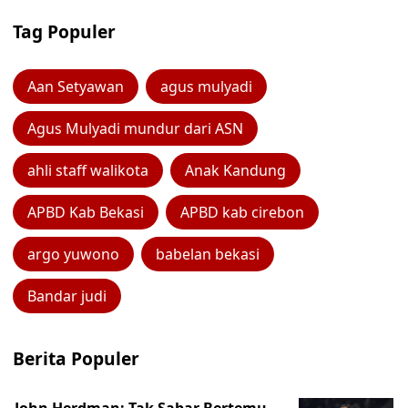
Tag Populer
Aan Setyawan
agus mulyadi
Agus Mulyadi mundur dari ASN
ahli staff walikota
Anak Kandung
APBD Kab Bekasi
APBD kab cirebon
argo yuwono
babelan bekasi
Bandar judi
Berita Populer