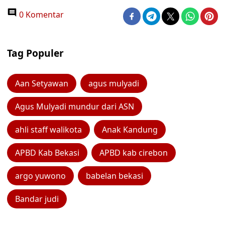
0 Komentar
Tag Populer
Aan Setyawan
agus mulyadi
Agus Mulyadi mundur dari ASN
ahli staff walikota
Anak Kandung
APBD Kab Bekasi
APBD kab cirebon
argo yuwono
babelan bekasi
Bandar judi