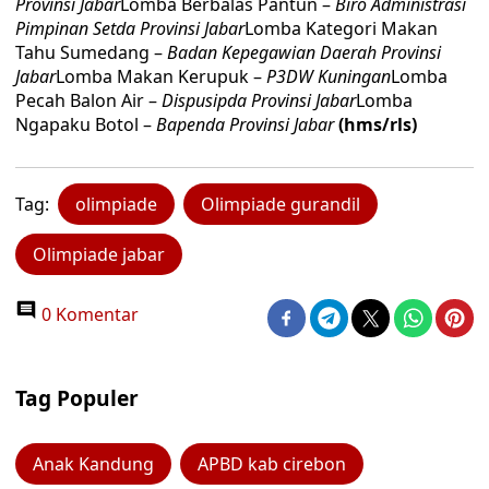
Provinsi Jabar
Lomba Berbalas Pantun –
Biro Administrasi
Pimpinan Setda Provinsi Jabar
Lomba Kategori Makan
Tahu Sumedang –
Badan Kepegawian Daerah Provinsi
Jabar
Lomba Makan Kerupuk –
P3DW Kuningan
Lomba
Pecah Balon Air –
Dispusipda Provinsi Jabar
Lomba
Ngapaku Botol –
Bapenda Provinsi Jabar
(hms/rls)
Tag:
olimpiade
Olimpiade gurandil
Olimpiade jabar
0 Komentar
Tag Populer
Anak Kandung
APBD kab cirebon