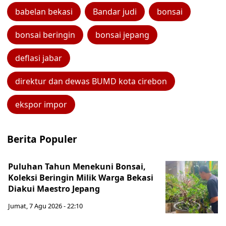
babelan bekasi
Bandar judi
bonsai
bonsai beringin
bonsai jepang
deflasi jabar
direktur dan dewas BUMD kota cirebon
ekspor impor
Berita Populer
Puluhan Tahun Menekuni Bonsai,
Koleksi Beringin Milik Warga Bekasi
Diakui Maestro Jepang
Jumat, 7 Agu 2026 - 22:10