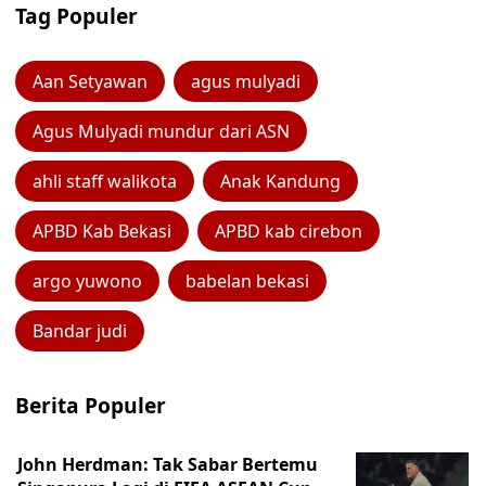
Tag Populer
Aan Setyawan
agus mulyadi
Agus Mulyadi mundur dari ASN
ahli staff walikota
Anak Kandung
APBD Kab Bekasi
APBD kab cirebon
argo yuwono
babelan bekasi
Bandar judi
Berita Populer
John Herdman: Tak Sabar Bertemu