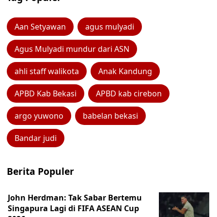
Aan Setyawan
agus mulyadi
Agus Mulyadi mundur dari ASN
ahli staff walikota
Anak Kandung
APBD Kab Bekasi
APBD kab cirebon
argo yuwono
babelan bekasi
Bandar judi
Berita Populer
John Herdman: Tak Sabar Bertemu
Singapura Lagi di FIFA ASEAN Cup