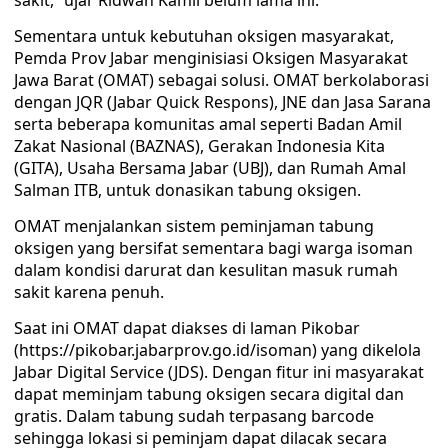
sakit,” ujar Ridwan Kamil belum lama ini.
Sementara untuk kebutuhan oksigen masyarakat,
Pemda Prov Jabar menginisiasi Oksigen Masyarakat
Jawa Barat (OMAT) sebagai solusi. OMAT berkolaborasi
dengan JQR (Jabar Quick Respons), JNE dan Jasa Sarana
serta beberapa komunitas amal seperti Badan Amil
Zakat Nasional (BAZNAS), Gerakan Indonesia Kita
(GITA), Usaha Bersama Jabar (UBJ), dan Rumah Amal
Salman ITB, untuk donasikan tabung oksigen.
OMAT menjalankan sistem peminjaman tabung
oksigen yang bersifat sementara bagi warga isoman
dalam kondisi darurat dan kesulitan masuk rumah
sakit karena penuh.
Saat ini OMAT dapat diakses di laman Pikobar
(https://pikobar.jabarprov.go.id/isoman) yang dikelola
Jabar Digital Service (JDS). Dengan fitur ini masyarakat
dapat meminjam tabung oksigen secara digital dan
gratis. Dalam tabung sudah terpasang barcode
sehingga lokasi si peminjam dapat dilacak secara