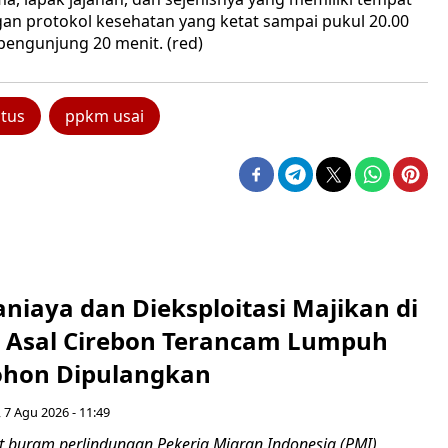
gan protokol kesehatan yang ketat sampai pukul 20.00
engunjung 20 menit. (red)
tus
ppkm usai
niaya dan Dieksploitasi Majikan di
I Asal Cirebon Terancam Lumpuh
hon Dipulangkan
 7 Agu 2026 - 11:49
 buram perlindungan Pekerja Migran Indonesia (PMI)