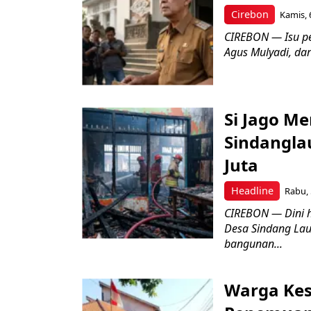
Cirebon
Kamis, 
CIREBON — Isu pe
Agus Mulyadi, dar
Si Jago M
Sindangla
Juta
Headline
Rabu, 
CIREBON — Dini 
Desa Sindang La
bangunan...
Warga Kes