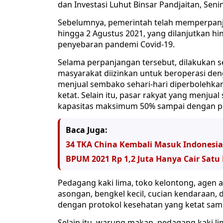
dan Investasi Luhut Binsar Pandjaitan, Seni
Sebelumnya, pemerintah telah memperpanjang
hingga 2 Agustus 2021, yang dilanjutkan h
penyebaran pandemi Covid-19.
Selama perpanjangan tersebut, dilakukan s
masyarakat diizinkan untuk beroperasi den
menjual sembako sehari-hari diperbolehkan
ketat. Selain itu, pasar rakyat yang menjua
kapasitas maksimum 50% sampai dengan pu
Baca Juga:
34 TKA China Kembali Masuk Indonesia
BPUM 2021 Rp 1,2 Juta Hanya Cair Satu 
Pedagang kaki lima, toko kelontong, agen a
asongan, bengkel kecil, cucian kendaraan, d
dengan protokol kesehatan yang ketat sam
Selain itu, warung makan, pedagang kaki li