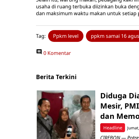
usaha di ruang terbuka diizinkan buka den
dan maksimum waktu makan untuk setiap p
Tag:
Ppkm level
ppkm samai 16 agus
0 Komentar
Berita Terkini
Diduga Dia
Mesir, PM
dan Memo
Headline
Jumat,
CIREBON — Potret