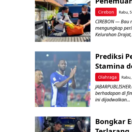
Penemuan
Cirebon
Rabu, 5
CIREBON — Bau me
mengungkap peri
Kelurahan Drajat,
Prediksi 
Stamina d
Olahraga
Rabu, 
JABARPUBLISHER.
berhadapan di fin
ini dijadwalkan...
Bongkar E
Terlarang,