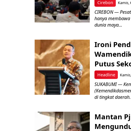
Cirebon
Kamis, 
CIREBON — Pesatn
hanya membawa k
dunia maya...
Ironi Pend
Wamendik
Putus Seko
Headline
Kamis,
SUKABUMI — Keme
(Kemendikdasmen)
di tingkat daerah.
Mantan Pj
Mengundur