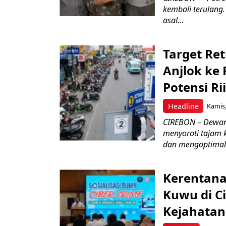
kembali terulang.
asal...
Target Ret
Anjlok ke 
Potensi Rii
Headline
Kamis,
CIREBON – Dewan
menyoroti tajam 
dan mengoptimal
Kerentana
Kuwu di C
Kejahatan