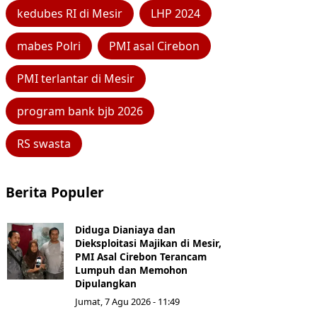
kedubes RI di Mesir
LHP 2024
mabes Polri
PMI asal Cirebon
PMI terlantar di Mesir
program bank bjb 2026
RS swasta
Berita Populer
Diduga Dianiaya dan
Dieksploitasi Majikan di Mesir,
PMI Asal Cirebon Terancam
Lumpuh dan Memohon
Dipulangkan
Jumat, 7 Agu 2026 - 11:49