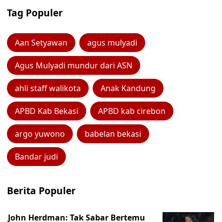
Tag Populer
Aan Setyawan
agus mulyadi
Agus Mulyadi mundur dari ASN
ahli staff walikota
Anak Kandung
APBD Kab Bekasi
APBD kab cirebon
argo yuwono
babelan bekasi
Bandar judi
Berita Populer
John Herdman: Tak Sabar Bertemu