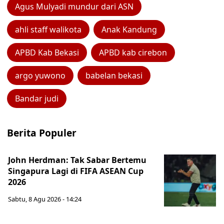
Agus Mulyadi mundur dari ASN
ahli staff walikota
Anak Kandung
APBD Kab Bekasi
APBD kab cirebon
argo yuwono
babelan bekasi
Bandar judi
Berita Populer
John Herdman: Tak Sabar Bertemu
Singapura Lagi di FIFA ASEAN Cup
2026
Sabtu, 8 Agu 2026 - 14:24