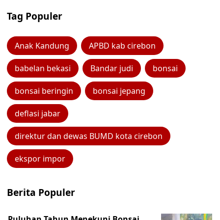
Tag Populer
Anak Kandung
APBD kab cirebon
babelan bekasi
Bandar judi
bonsai
bonsai beringin
bonsai jepang
deflasi jabar
direktur dan dewas BUMD kota cirebon
ekspor impor
Berita Populer
Puluhan Tahun Menekuni Bonsai,