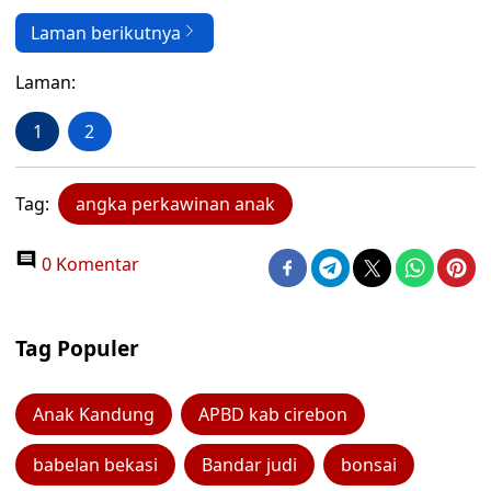
Laman berikutnya
Laman:
1
2
Tag:
angka perkawinan anak
0 Komentar
Tag Populer
Anak Kandung
APBD kab cirebon
babelan bekasi
Bandar judi
bonsai