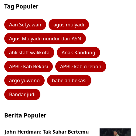
Tag Populer
Aan Setyawan
agus mulyadi
Agus Mulyadi mundur dari ASN
ahli staff walikota
Anak Kandung
APBD Kab Bekasi
APBD kab cirebon
argo yuwono
babelan bekasi
Bandar judi
Berita Populer
John Herdman: Tak Sabar Bertemu