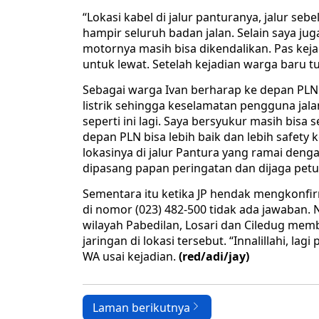
“Lokasi kabel di jalur panturanya, jalur seb
hampir seluruh badan jalan. Selain saya ju
motornya masih bisa dikendalikan. Pas kej
untuk lewat. Setelah kejadian warga baru t
Sebagai warga Ivan berharap ke depan PLN l
listrik sehingga keselamatan pengguna jala
seperti ini lagi. Saya bersyukur masih bis
depan PLN bisa lebih baik dan lebih safety k
lokasinya di jalur Pantura yang ramai deng
dipasang papan peringatan dan dijaga petu
Sementara itu ketika JP hendak mengkonfi
di nomor (023) 482-500 tidak ada jawaban.
wilayah Pabedilan, Losari dan Ciledug m
jaringan di lokasi tersebut. “Innalillahi, la
WA usai kejadian.
(red/adi/jay)
Laman berikutnya