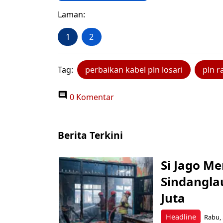
Laman:
1
2
Tag:
perbaikan kabel pln losari
pln r
0 Komentar
Berita Terkini
Si Jago M
Sindangla
Juta
Headline
Rabu, 