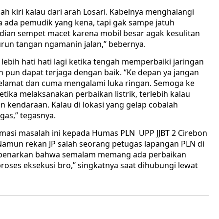
elah kiri kalau dari arah Losari. Kabelnya menghalangi
ga ada pemudik yang kena, tapi gak sampe jatuh
adian sempet macet karena mobil besar agak kesulitan
urun tangan ngamanin jalan,” bebernya.
ebih hati hati lagi ketika tengah memperbaiki jaringan
n pun dapat terjaga dengan baik. “Ke depan ya jangan
a selamat dan cuma mengalami luka ringan. Semoga ke
etika melaksanakan perbaikan listrik, terlebih kalau
an kendaraan. Kalau di lokasi yang gelap cobalah
gas,” tegasnya.
rmasi masalah ini kepada Humas PLN UPP JJBT 2 Cirebon
 Namun rekan JP salah seorang petugas lapangan PLN di
embenarkan bahwa semalam memang ada perbaikan
gi proses eksekusi bro,” singkatnya saat dihubungi lewat