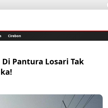
lisher
a
Cirebon
Di Pantura Losari Tak
aka!