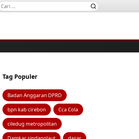
Tag Populer
Badan Anggaran DPRD
bpn kab cirebon
Cca Cola
ciledug metropolitan
Damkar sindanglaut
dasar