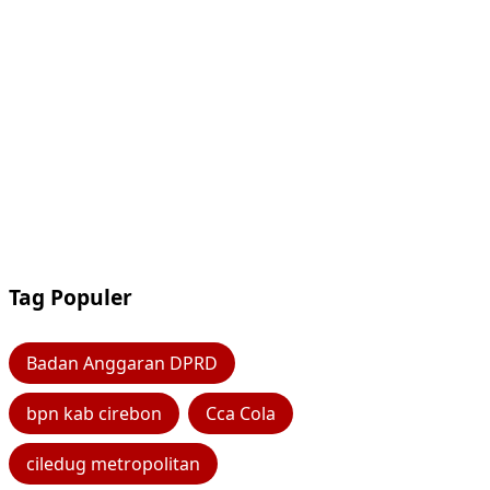
Tag Populer
Badan Anggaran DPRD
bpn kab cirebon
Cca Cola
ciledug metropolitan