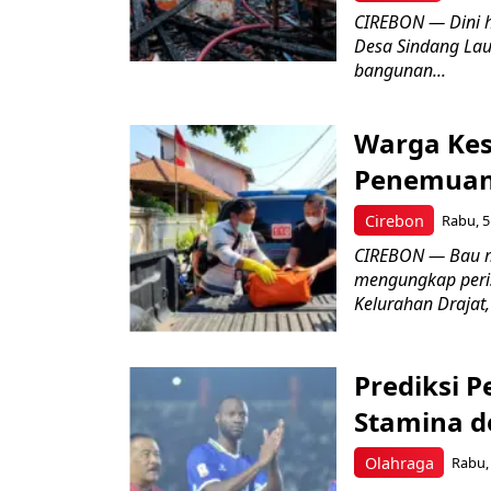
CIREBON — Dini 
Desa Sindang La
bangunan...
Warga Kes
Penemuan
Cirebon
Rabu, 5
CIREBON — Bau me
mengungkap peri
Kelurahan Drajat,
Prediksi 
Stamina d
Olahraga
Rabu, 