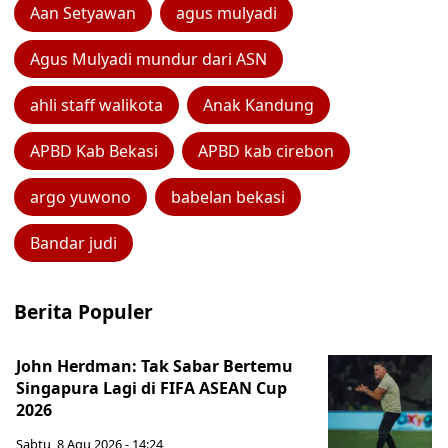
Aan Setyawan
agus mulyadi
Agus Mulyadi mundur dari ASN
ahli staff walikota
Anak Kandung
APBD Kab Bekasi
APBD kab cirebon
argo yuwono
babelan bekasi
Bandar judi
Berita Populer
John Herdman: Tak Sabar Bertemu
Singapura Lagi di FIFA ASEAN Cup
2026
Sabtu, 8 Agu 2026 - 14:24