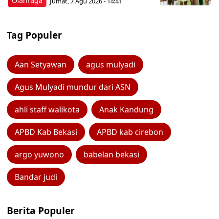
Olahraga
Jumat, 7 Agu 2026 - 14:41
Tag Populer
Aan Setyawan
agus mulyadi
Agus Mulyadi mundur dari ASN
ahli staff walikota
Anak Kandung
APBD Kab Bekasi
APBD kab cirebon
argo yuwono
babelan bekasi
Bandar judi
Berita Populer