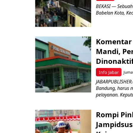
BEKASI — Sebuah
Babelan Kota, Ke
Komentar 
Mandi, Pe
Dinonakti
Info Jabar
Jumat
JABARPUBLISHER.
Bandung, harus m
pelayanan. Keputu
Rompi Pin
Jampidsus 