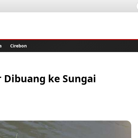
lisher
a
Cirebon
r Dibuang ke Sungai