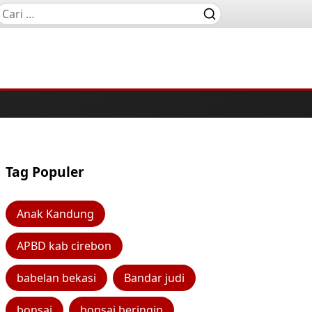
Tag Populer
Anak Kandung
APBD kab cirebon
babelan bekasi
Bandar judi
bonsai
bonsai beringin