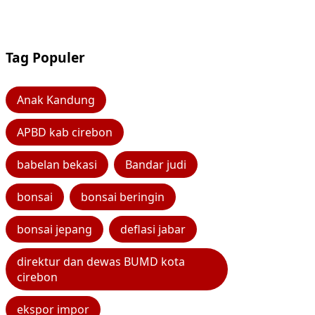
Tag Populer
Anak Kandung
APBD kab cirebon
babelan bekasi
Bandar judi
bonsai
bonsai beringin
bonsai jepang
deflasi jabar
direktur dan dewas BUMD kota
cirebon
ekspor impor