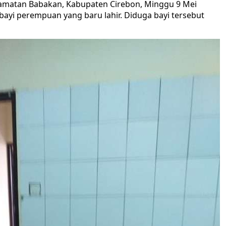
amatan Babakan, Kabupaten Cirebon, Minggu 9 Mei
yi perempuan yang baru lahir. Diduga bayi tersebut