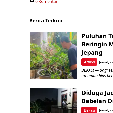
0 Komentar
Berita Terkini
Puluhan T
Beringin 
Jepang
Artikel
Jumat, 7 
BEKASI — Bagi se
tanaman hias ber
Diduga Ja
Babelan D
Bekasi
Jumat, 7 