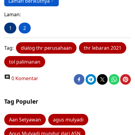
Laman berikutnya
Laman:
1
2
Tag:
dialog thr perusahaan
thr lebaran 2021
tol palimanan
0 Komentar
Tag Populer
Aan Setyawan
agus mulyadi
Agus Mulyadi mundur dari ASN