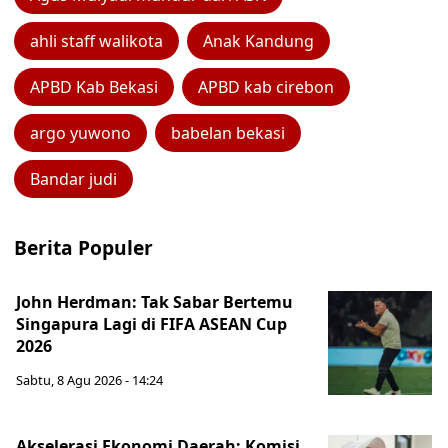
ahli staff walikota
Anak Kandung
APBD Kab Bekasi
APBD kab cirebon
argo yuwono
babelan bekasi
Bandar judi
Berita Populer
John Herdman: Tak Sabar Bertemu
Singapura Lagi di FIFA ASEAN Cup
2026
Sabtu, 8 Agu 2026 - 14:24
Akselerasi Ekonomi Daerah: Komisi