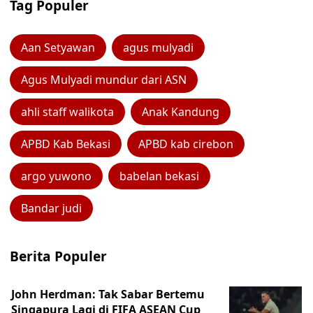
Tag Populer
Aan Setyawan
agus mulyadi
Agus Mulyadi mundur dari ASN
ahli staff walikota
Anak Kandung
APBD Kab Bekasi
APBD kab cirebon
argo yuwono
babelan bekasi
Bandar judi
Berita Populer
John Herdman: Tak Sabar Bertemu
Singapura Lagi di FIFA ASEAN Cup