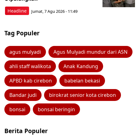
Headline
Jumat, 7 Agu 2026 - 11:49
Tag Populer
agus mulyadi
Agus Mulyadi mundur dari ASN
ahli staff walikota
Anak Kandung
APBD kab cirebon
babelan bekasi
Bandar judi
birokrat senior kota cirebon
bonsai
bonsai beringin
Berita Populer