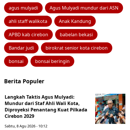
agus mulyadi
Agus Mulyadi mundur dari ASN
ahli staff walikota
Anak Kandung
APBD kab cirebon
babelan bekasi
Bandar judi
birokrat senior kota cirebon
bonsai
bonsai beringin
Berita Populer
Langkah Taktis Agus Mulyadi:
Mundur dari Staf Ahli Wali Kota,
Diproyeksi Penantang Kuat Pilkada
Cirebon 2029
Sabtu, 8 Agu 2026 - 10:12