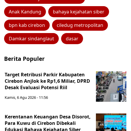
Anak Kandung
bahaya kejahatan siber
bpn kab cirebon
ciledug metropolitan
Damkar sindanglaut
dasar
Berita Populer
Target Retribusi Parkir Kabupaten
Cirebon Anjlok ke Rp1,6 Miliar, DPRD
Desak Evaluasi Potensi Riil
Kamis, 6 Agu 2026 - 11:56
Kerentanan Keuangan Desa Disorot,
Para Kuwu di Cirebon Dibekali
Edukasi Bahaya Kejahatan Siber